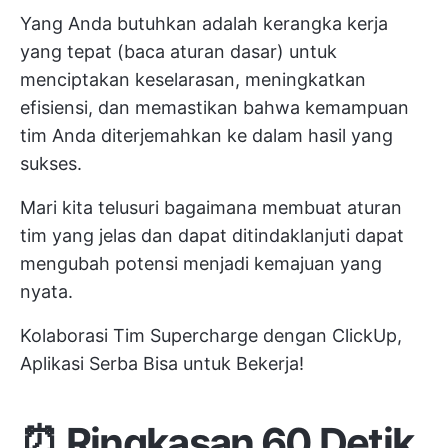
Yang Anda butuhkan adalah kerangka kerja
yang tepat (baca aturan dasar) untuk
menciptakan keselarasan, meningkatkan
efisiensi, dan memastikan bahwa kemampuan
tim Anda diterjemahkan ke dalam hasil yang
sukses.
Mari kita telusuri bagaimana membuat aturan
tim yang jelas dan dapat ditindaklanjuti dapat
mengubah potensi menjadi kemajuan yang
nyata.
Kolaborasi Tim Supercharge dengan ClickUp,
Aplikasi Serba Bisa untuk Bekerja!
⏰ Ringkasan 60 Detik