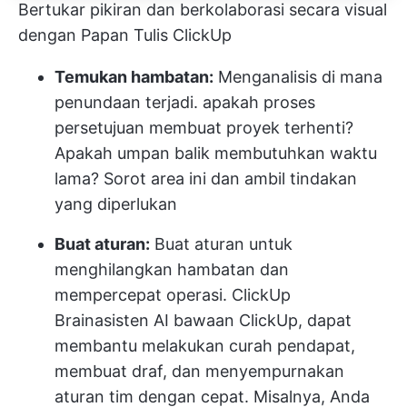
Bertukar pikiran dan berkolaborasi secara visual
dengan Papan Tulis ClickUp
Temukan hambatan:
Menganalisis di mana
penundaan terjadi. apakah proses
persetujuan membuat proyek terhenti?
Apakah umpan balik membutuhkan waktu
lama? Sorot area ini dan ambil tindakan
yang diperlukan
Buat aturan:
Buat aturan untuk
menghilangkan hambatan dan
mempercepat operasi.
ClickUp
Brain
asisten AI bawaan ClickUp, dapat
membantu melakukan curah pendapat,
membuat draf, dan menyempurnakan
aturan tim dengan cepat. Misalnya, Anda