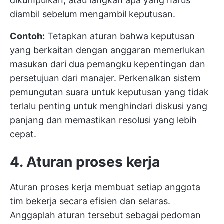
dikumpulkan, atau langkah apa yang harus
diambil sebelum mengambil keputusan.
Contoh:
Tetapkan aturan bahwa keputusan
yang berkaitan dengan anggaran memerlukan
masukan dari dua pemangku kepentingan dan
persetujuan dari manajer. Perkenalkan sistem
pemungutan suara untuk keputusan yang tidak
terlalu penting untuk menghindari diskusi yang
panjang dan memastikan resolusi yang lebih
cepat.
4. Aturan proses kerja
Aturan proses kerja membuat setiap anggota
tim bekerja secara efisien dan selaras.
Anggaplah aturan tersebut sebagai pedoman