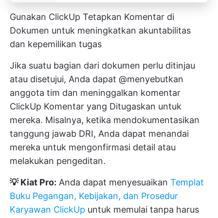
Gunakan ClickUp Tetapkan Komentar di
Dokumen untuk meningkatkan akuntabilitas
dan kepemilikan tugas
Jika suatu bagian dari dokumen perlu ditinjau
atau disetujui, Anda dapat @menyebutkan
anggota tim dan meninggalkan komentar
ClickUp Komentar yang Ditugaskan
untuk
mereka. Misalnya, ketika mendokumentasikan
tanggung jawab DRI, Anda dapat menandai
mereka untuk mengonfirmasi detail atau
melakukan pengeditan.
💡 Kiat Pro:
Anda dapat menyesuaikan
Templat
Buku Pegangan, Kebijakan, dan Prosedur
Karyawan ClickUp
untuk memulai tanpa harus