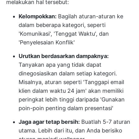
melakukan hal tersebut:
Kelompokkan:
Bagilah aturan-aturan ke
dalam beberapa kategori, seperti
'Komunikasi', 'Tenggat Waktu', dan
'Penyelesaian Konflik'
Urutkan berdasarkan dampaknya:
Tanyakan apa yang tidak dapat
dinegosiasikan dalam setiap kategori.
Misalnya, aturan seperti 'Tanggapi email
klien dalam waktu 24 jam' akan memiliki
peringkat lebih tinggi daripada 'Gunakan
poin-poin penting dalam presentasi'
Jaga agar tetap bersih:
Buatlah 5-7 aturan
utama. Lebih dari itu, dan Anda berisiko