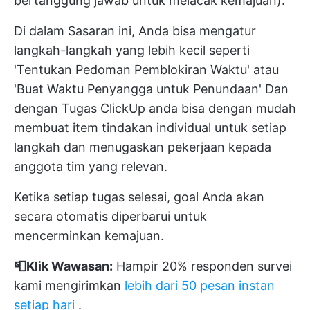
bertanggung jawab untuk melacak kemajuan).
Di dalam Sasaran ini, Anda bisa mengatur
langkah-langkah yang lebih kecil seperti
'Tentukan Pedoman Pemblokiran Waktu' atau
'Buat Waktu Penyangga untuk Penundaan' Dan
dengan
Tugas ClickUp
anda bisa dengan mudah
membuat item tindakan individual untuk setiap
langkah dan menugaskan pekerjaan kepada
anggota tim yang relevan.
Ketika setiap tugas selesai, goal Anda akan
secara otomatis diperbarui untuk
mencerminkan kemajuan.
📮Klik Wawasan:
Hampir 20% responden survei
kami mengirimkan
lebih dari 50 pesan instan
setiap hari
.