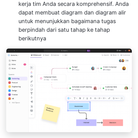
kerja tim Anda secara komprehensif. Anda
dapat membuat diagram dan diagram alir
untuk menunjukkan bagaimana tugas
berpindah dari satu tahap ke tahap
berikutnya