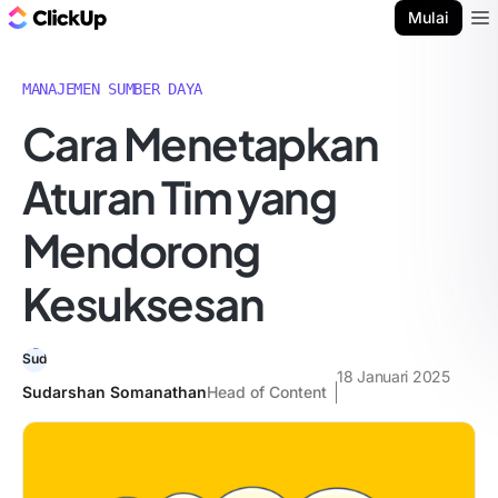
Blog ClickUp
Mulai
Ope
MANAJEMEN SUMBER DAYA
Cara Menetapkan
Aturan Tim yang
Mendorong
Kesuksesan
18 Januari 2025
Sudarshan Somanathan
Head of Content