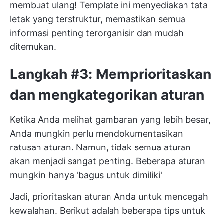
membuat ulang! Template ini menyediakan tata
letak yang terstruktur, memastikan semua
informasi penting terorganisir dan mudah
ditemukan.
Langkah #3: Memprioritaskan
dan mengkategorikan aturan
Ketika Anda melihat gambaran yang lebih besar,
Anda mungkin perlu mendokumentasikan
ratusan aturan. Namun, tidak semua aturan
akan menjadi sangat penting. Beberapa aturan
mungkin hanya 'bagus untuk dimiliki'
Jadi, prioritaskan aturan Anda untuk mencegah
kewalahan. Berikut adalah beberapa tips untuk