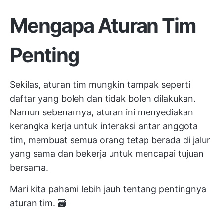
Mengapa Aturan Tim
Penting
Sekilas, aturan tim mungkin tampak seperti
daftar yang boleh dan tidak boleh dilakukan.
Namun sebenarnya, aturan ini menyediakan
kerangka kerja untuk interaksi antar anggota
tim, membuat semua orang tetap berada di jalur
yang sama dan bekerja untuk mencapai tujuan
bersama.
Mari kita pahami lebih jauh tentang pentingnya
aturan tim. 🗃️