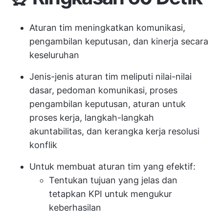
Aturan tim meningkatkan komunikasi,
pengambilan keputusan, dan kinerja secara
keseluruhan
Jenis-jenis aturan tim meliputi nilai-nilai
dasar, pedoman komunikasi, proses
pengambilan keputusan, aturan untuk
proses kerja, langkah-langkah
akuntabilitas, dan kerangka kerja resolusi
konflik
Untuk membuat aturan tim yang efektif:
Tentukan tujuan yang jelas dan
tetapkan KPI untuk mengukur
keberhasilan