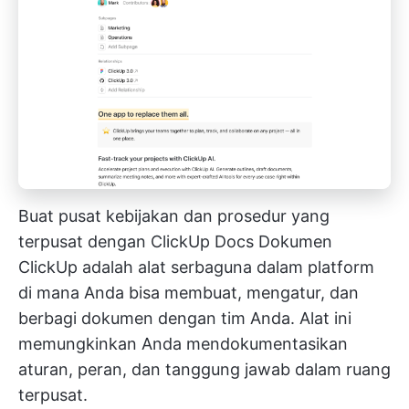
Buat pusat kebijakan dan prosedur yang
terpusat dengan ClickUp Docs
Dokumen
ClickUp
adalah alat serbaguna dalam platform
di mana Anda bisa membuat, mengatur, dan
berbagi dokumen dengan tim Anda. Alat ini
memungkinkan Anda mendokumentasikan
aturan, peran, dan tanggung jawab dalam ruang
terpusat.