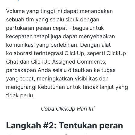
Volume yang tinggi ini dapat menandakan
sebuah tim yang selalu sibuk dengan
pertukaran pesan cepat - bagus untuk
kecepatan tetapi juga dapat menyebabkan
komunikasi yang berlebihan. Dengan alat
kolaborasi terintegrasi ClickUp, seperti ClickUp
Chat dan ClickUp Assigned Comments,
percakapan Anda selalu ditautkan ke tugas
yang tepat, meningkatkan visibilitas dan
mengurangi kebutuhan untuk tindak lanjut yang
tidak perlu.
Coba ClickUp Hari Ini
Langkah #2: Tentukan peran