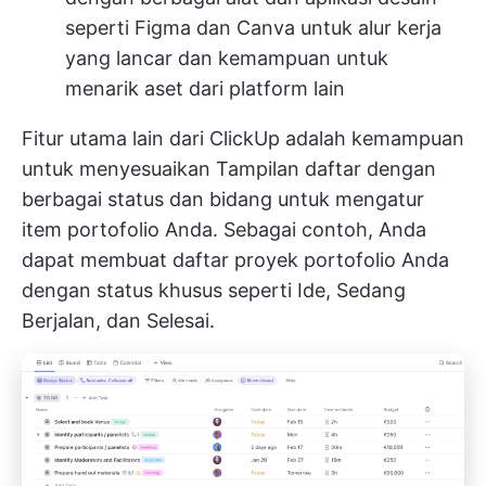
seperti Figma dan Canva untuk alur kerja
yang lancar dan kemampuan untuk
menarik aset dari platform lain
Fitur utama lain dari ClickUp adalah kemampuan
untuk menyesuaikan
Tampilan daftar
dengan
berbagai status dan bidang untuk mengatur
item portofolio Anda. Sebagai contoh, Anda
dapat membuat daftar proyek portofolio Anda
dengan status khusus seperti Ide, Sedang
Berjalan, dan Selesai.