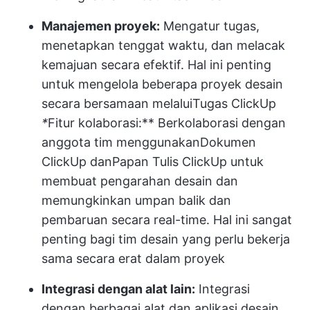
Manajemen proyek:
Mengatur tugas,
menetapkan tenggat waktu, dan melacak
kemajuan secara efektif. Hal ini penting
untuk mengelola beberapa proyek desain
secara bersamaan melalui
Tugas ClickUp
*
Fitur kolaborasi:** Berkolaborasi dengan
anggota tim menggunakan
Dokumen
ClickUp
dan
Papan Tulis ClickUp
untuk
membuat pengarahan desain dan
memungkinkan umpan balik dan
pembaruan secara real-time. Hal ini sangat
penting bagi tim desain yang perlu bekerja
sama secara erat dalam proyek
Integrasi dengan alat lain:
Integrasi
dengan berbagai alat dan aplikasi desain