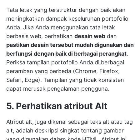
Tata letak yang terstruktur dengan baik akan
meningkatkan dampak keseluruhan portofolio
Anda. Jika Anda menggunakan tata letak
berbasis web, perhatikan
desain web
dan
pastikan desain tersebut mudah digunakan dan
berfungsi dengan baik di berbagai perangkat
.
Periksa tampilan portofolio Anda di berbagai
peramban yang berbeda (Chrome, Firefox,
Safari, Edge). Tampilan yang tidak konsisten
dapat merusak pengalaman pengguna.
5. Perhatikan atribut Alt
Atribut alt, juga dikenal sebagai teks alt atau tag
alt, adalah deskripsi singkat tentang gambar
yang digunakan dalam kode HTML. Atribut ini