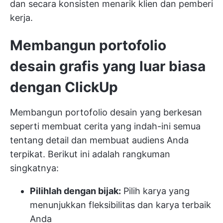
dan secara konsisten menarik klien dan pemberi
kerja.
Membangun portofolio
desain grafis yang luar biasa
dengan ClickUp
Membangun portofolio desain yang berkesan
seperti membuat cerita yang indah-ini semua
tentang detail dan membuat audiens Anda
terpikat. Berikut ini adalah rangkuman
singkatnya:
Pilihlah dengan bijak:
Pilih karya yang
menunjukkan fleksibilitas dan karya terbaik
Anda