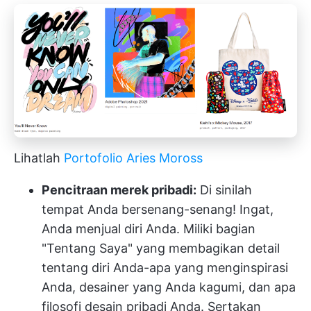
Lihatlah
Portofolio Aries Moross
Pencitraan merek pribadi:
Di sinilah
tempat Anda bersenang-senang! Ingat,
Anda menjual diri Anda. Miliki bagian
"Tentang Saya" yang membagikan detail
tentang diri Anda-apa yang menginspirasi
Anda, desainer yang Anda kagumi, dan apa
filosofi desain pribadi Anda. Sertakan