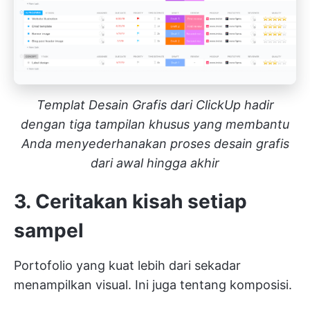
Templat Desain Grafis dari ClickUp hadir
dengan tiga tampilan khusus yang membantu
Anda menyederhanakan proses desain grafis
dari awal hingga akhir
3. Ceritakan kisah setiap
sampel
Portofolio yang kuat lebih dari sekadar
menampilkan visual. Ini juga tentang komposisi.