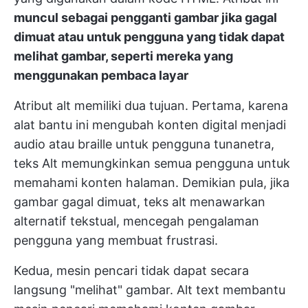
muncul sebagai pengganti gambar jika gagal
dimuat atau untuk pengguna yang tidak dapat
melihat gambar, seperti mereka yang
menggunakan pembaca layar
Atribut alt memiliki dua tujuan. Pertama, karena
alat bantu ini mengubah konten digital menjadi
audio atau braille untuk pengguna tunanetra,
teks Alt memungkinkan semua pengguna untuk
memahami konten halaman. Demikian pula, jika
gambar gagal dimuat, teks alt menawarkan
alternatif tekstual, mencegah pengalaman
pengguna yang membuat frustrasi.
Kedua, mesin pencari tidak dapat secara
langsung "melihat" gambar. Alt text membantu