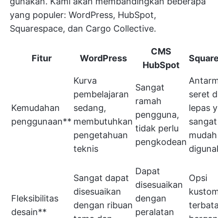
gunakan. Kami akan membandingkan beberapa
yang populer: WordPress, HubSpot,
Squarespace, dan Cargo Collective.
CMS
Fitur
WordPress
Squar
HubSpot
Kurva
Antar
Sangat
pembelajaran
seret 
ramah
Kemudahan
sedang,
lepas 
pengguna,
penggunaan**
membutuhkan
sangat
tidak perlu
pengetahuan
mudah
pengkodean
teknis
diguna
Dapat
Sangat dapat
Opsi
disesuaikan
disesuaikan
kustom
Fleksibilitas
dengan
dengan ribuan
terbata
desain**
peralatan