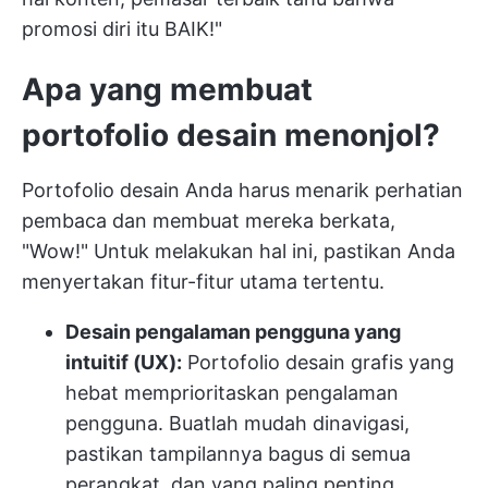
promosi diri itu BAIK!"
Apa yang membuat
portofolio desain menonjol?
Portofolio desain Anda harus menarik perhatian
pembaca dan membuat mereka berkata,
"Wow!" Untuk melakukan hal ini, pastikan Anda
menyertakan fitur-fitur utama tertentu.
Desain pengalaman pengguna yang
intuitif (UX):
Portofolio desain grafis yang
hebat memprioritaskan pengalaman
pengguna. Buatlah mudah dinavigasi,
pastikan tampilannya bagus di semua
perangkat, dan yang paling penting,