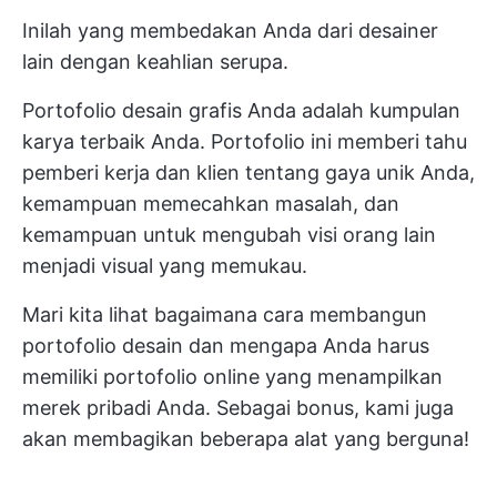
Inilah yang membedakan Anda dari desainer
lain dengan keahlian serupa.
Portofolio desain grafis Anda adalah kumpulan
karya terbaik Anda. Portofolio ini memberi tahu
pemberi kerja dan klien tentang gaya unik Anda,
kemampuan memecahkan masalah, dan
kemampuan untuk mengubah visi orang lain
menjadi visual yang memukau.
Mari kita lihat bagaimana cara membangun
portofolio desain dan mengapa Anda harus
memiliki portofolio online yang menampilkan
merek pribadi Anda. Sebagai bonus, kami juga
akan membagikan beberapa alat yang berguna!