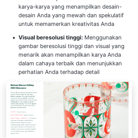
karya-karya yang menampilkan desain-
desain Anda yang mewah dan spekulatif
untuk memamerkan kreativitas Anda
Visual beresolusi tinggi:
Menggunakan
gambar beresolusi tinggi dan visual yang
menarik akan menampilkan karya Anda
dalam cahaya terbaik dan menunjukkan
perhatian Anda terhadap detail