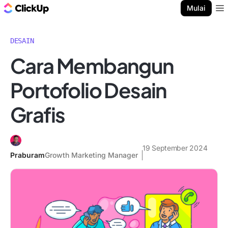
Blog ClickUp
Mulai
Ope
DESAIN
Cara Membangun
Portofolio Desain
Grafis
19 September 2024
Praburam
Growth Marketing Manager