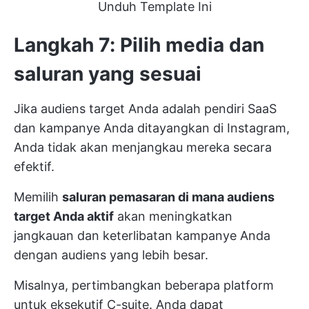
Unduh Template Ini
Langkah 7: Pilih media dan
saluran yang sesuai
Jika audiens target Anda adalah pendiri SaaS
dan kampanye Anda ditayangkan di Instagram,
Anda tidak akan menjangkau mereka secara
efektif.
Memilih
saluran pemasaran di mana audiens
target Anda aktif
akan meningkatkan
jangkauan dan keterlibatan kampanye Anda
dengan audiens yang lebih besar.
Misalnya, pertimbangkan beberapa platform
untuk eksekutif C-suite. Anda dapat