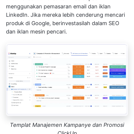
menggunakan pemasaran email dan iklan
LinkedIn. Jika mereka lebih cenderung mencari
produk di Google, berinvestasilah dalam SEO
dan iklan mesin pencari.
Templat Manajemen Kampanye dan Promosi
ClickUp