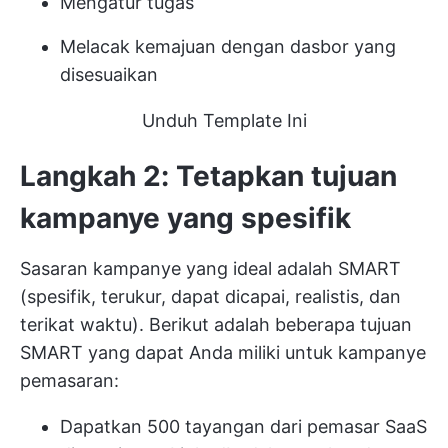
Mengatur tugas
Melacak kemajuan dengan dasbor yang
disesuaikan
Unduh Template Ini
Langkah 2: Tetapkan tujuan
kampanye yang spesifik
Sasaran kampanye yang ideal adalah SMART
(spesifik, terukur, dapat dicapai, realistis, dan
terikat waktu). Berikut adalah beberapa tujuan
SMART yang dapat Anda miliki untuk kampanye
pemasaran:
Dapatkan 500 tayangan dari pemasar SaaS