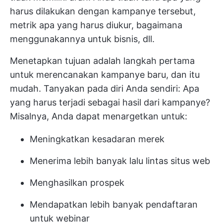
harus dilakukan dengan kampanye tersebut,
metrik apa yang harus diukur, bagaimana
menggunakannya untuk bisnis, dll.
Menetapkan tujuan adalah langkah pertama
untuk merencanakan kampanye baru, dan itu
mudah. Tanyakan pada diri Anda sendiri: Apa
yang harus terjadi sebagai hasil dari kampanye?
Misalnya, Anda dapat menargetkan untuk:
Meningkatkan kesadaran merek
Menerima lebih banyak lalu lintas situs web
Menghasilkan prospek
Mendapatkan lebih banyak pendaftaran
untuk webinar