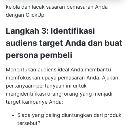
kelola dan lacak sasaran pemasaran Anda
dengan ClickUp_
Langkah 3: Identifikasi
audiens target Anda dan buat
persona pembeli
Menentukan audiens ideal Anda membantu
memfokuskan upaya pemasaran Anda. Ajukan
pertanyaan-pertanyaan ini untuk
mengidentifikasi orang-orang yang menjadi
target kampanye Anda:
Siapa yang paling diuntungkan dari produk
tersebut?