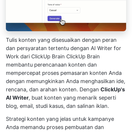
Tulis konten yang disesuaikan dengan peran
dan persyaratan tertentu dengan AI Writer for
Work dari ClickUp Brain
ClickUp Brain
membantu perencanaan konten dan
mempercepat proses pemasaran konten Anda
dengan memungkinkan Anda menghasilkan ide,
rencana, dan arahan konten. Dengan
ClickUp's
AI Writer
, buat konten yang menarik seperti
blog, email, studi kasus, dan salinan iklan.
Strategi konten yang jelas untuk kampanye
Anda memandu proses pembuatan dan