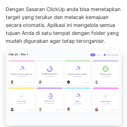
Dengan
Sasaran ClickUp
anda bisa menetapkan
target yang terukur dan melacak kemajuan
secara otomatis. Aplikasi ini mengelola semua
tujuan Anda di satu tempat dengan folder yang
mudah digunakan agar tetap terorganisir.