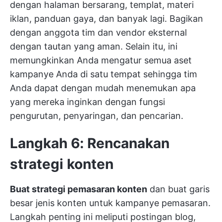
dengan halaman bersarang, templat, materi
iklan, panduan gaya, dan banyak lagi. Bagikan
dengan anggota tim dan vendor eksternal
dengan tautan yang aman. Selain itu, ini
memungkinkan Anda mengatur semua aset
kampanye Anda di satu tempat sehingga tim
Anda dapat dengan mudah menemukan apa
yang mereka inginkan dengan fungsi
pengurutan, penyaringan, dan pencarian.
Langkah 6: Rencanakan
strategi konten
Buat strategi pemasaran konten
dan buat garis
besar jenis konten untuk kampanye pemasaran.
Langkah penting ini meliputi postingan blog,