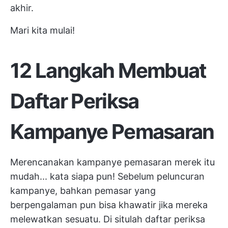
akhir.
Mari kita mulai!
12 Langkah Membuat
Daftar Periksa
Kampanye Pemasaran
Merencanakan kampanye pemasaran merek itu
mudah... kata siapa pun! Sebelum peluncuran
kampanye, bahkan pemasar yang
berpengalaman pun bisa khawatir jika mereka
melewatkan sesuatu. Di situlah daftar periksa