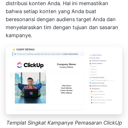
distribusi konten Anda. Hal ini memastikan
bahwa setiap konten yang Anda buat
beresonansi dengan audiens target Anda dan
menyelaraskan tim dengan tujuan dan sasaran
kampanye.
Templat Singkat Kampanye Pemasaran ClickUp