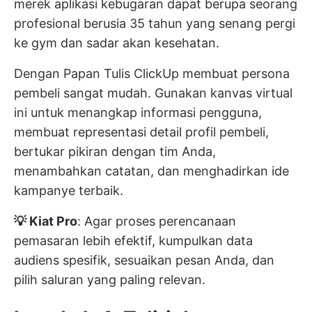
merek aplikasi kebugaran dapat berupa seorang
profesional berusia 35 tahun yang senang pergi
ke gym dan sadar akan kesehatan.
Dengan
Papan Tulis ClickUp
membuat persona
pembeli sangat mudah. Gunakan kanvas virtual
ini untuk menangkap informasi pengguna,
membuat representasi detail profil pembeli,
bertukar pikiran dengan tim Anda,
menambahkan catatan, dan menghadirkan ide
kampanye terbaik.
💡 Kiat Pro
: Agar proses perencanaan
pemasaran lebih efektif, kumpulkan data
audiens spesifik, sesuaikan pesan Anda, dan
pilih saluran yang paling relevan.