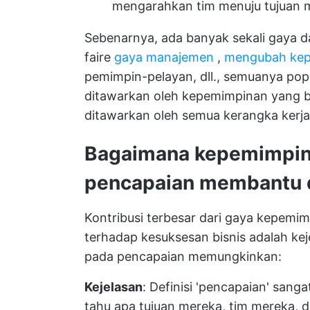
mengarahkan tim menuju tujuan 
Sebenarnya, ada banyak sekali gaya da
faire
gaya manajemen
,
mengubah ke
pemimpin-pelayan, dll., semuanya pop
ditawarkan oleh kepemimpinan yang b
ditawarkan oleh semua kerangka kerj
Bagaimana kepemimpina
pencapaian membantu da
Kontribusi terbesar dari gaya kepemi
terhadap kesuksesan bisnis adalah ke
pada pencapaian memungkinkan:
Kejelasan
: Definisi 'pencapaian' sanga
tahu apa tujuan mereka, tim mereka,