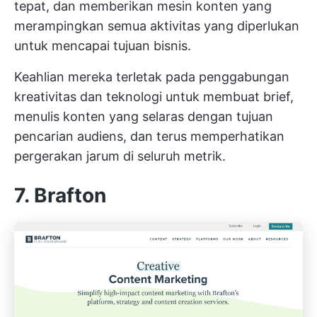
tepat, dan memberikan mesin konten yang
merampingkan semua aktivitas yang diperlukan
untuk mencapai tujuan bisnis.
Keahlian mereka terletak pada penggabungan
kreativitas dan teknologi untuk membuat brief,
menulis konten yang selaras dengan tujuan
pencarian audiens, dan terus memperhatikan
pergerakan jarum di seluruh metrik.
7. Brafton