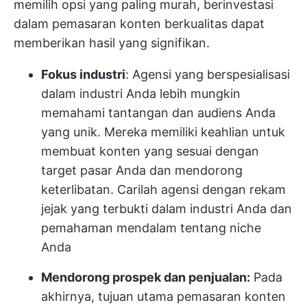
memilih opsi yang paling murah, berinvestasi
dalam pemasaran konten berkualitas dapat
memberikan hasil yang signifikan.
Fokus industri
: Agensi yang berspesialisasi
dalam industri Anda lebih mungkin
memahami tantangan dan audiens Anda
yang unik. Mereka memiliki keahlian untuk
membuat konten yang sesuai dengan
target pasar Anda dan mendorong
keterlibatan. Carilah agensi dengan rekam
jejak yang terbukti dalam industri Anda dan
pemahaman mendalam tentang niche
Anda
Mendorong prospek dan penjualan:
Pada
akhirnya, tujuan utama pemasaran konten