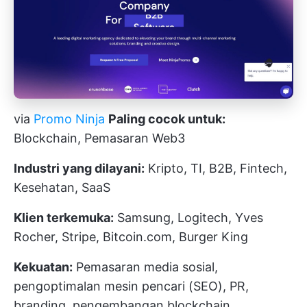
via
Promo Ninja
Paling cocok untuk:
Blockchain, Pemasaran Web3
Industri yang dilayani:
Kripto, TI, B2B, Fintech,
Kesehatan, SaaS
Klien terkemuka:
Samsung, Logitech, Yves
Rocher, Stripe, Bitcoin.com, Burger King
Kekuatan:
Pemasaran media sosial,
pengoptimalan mesin pencari (SEO), PR,
branding, pengembangan blockchain