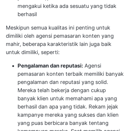
mengakui ketika ada sesuatu yang tidak
berhasil
Meskipun semua kualitas ini penting untuk
dimiliki oleh agensi pemasaran konten yang
mahir, beberapa karakteristik lain juga baik
untuk dimiliki, seperti:
Pengalaman dan reputasi:
Agensi
pemasaran konten terbaik memiliki banyak
pengalaman dan reputasi yang solid.
Mereka telah bekerja dengan cukup
banyak klien untuk memahami apa yang
berhasil dan apa yang tidak. Rekam jejak
kampanye mereka yang sukses dan klien
yang puas berbicara banyak tentang