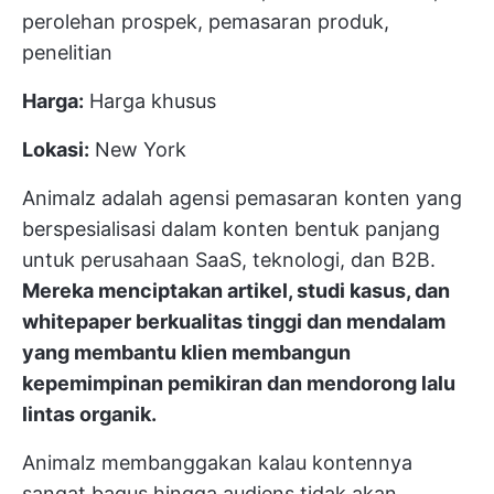
perolehan prospek, pemasaran produk,
penelitian
Harga:
Harga khusus
Lokasi:
New York
Animalz adalah agensi pemasaran konten yang
berspesialisasi dalam konten bentuk panjang
untuk perusahaan SaaS, teknologi, dan B2B.
Mereka menciptakan artikel, studi kasus, dan
whitepaper berkualitas tinggi dan mendalam
yang membantu klien membangun
kepemimpinan pemikiran dan mendorong lalu
lintas organik.
Animalz membanggakan kalau kontennya
sangat bagus hingga audiens tidak akan