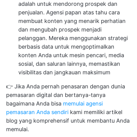
adalah untuk mendorong prospek dan
penjualan. Agensi papan atas tahu cara
membuat konten yang menarik perhatian
dan mengubah prospek menjadi
pelanggan. Mereka menggunakan strategi
berbasis data untuk mengoptimalkan
konten Anda untuk mesin pencari, media
sosial, dan saluran lainnya, memastikan
visibilitas dan jangkauan maksimum
👉 Jika Anda pernah penasaran dengan dunia
pemasaran digital dan bertanya-tanya
bagaimana Anda bisa
memulai agensi
pemasaran Anda sendiri
kami memiliki artikel
blog yang komprehensif untuk membantu Anda
memulai.