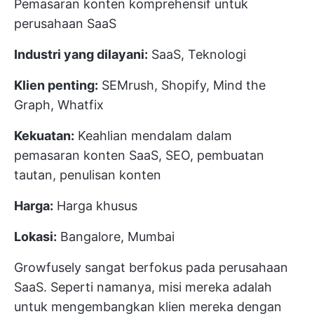
Pemasaran konten komprehensif untuk
perusahaan SaaS
Industri yang dilayani:
SaaS, Teknologi
Klien penting:
SEMrush, Shopify, Mind the
Graph, Whatfix
Kekuatan:
Keahlian mendalam dalam
pemasaran konten SaaS, SEO, pembuatan
tautan, penulisan konten
Harga:
Harga khusus
Lokasi:
Bangalore, Mumbai
Growfusely sangat berfokus pada perusahaan
SaaS. Seperti namanya, misi mereka adalah
untuk mengembangkan klien mereka dengan