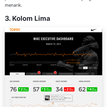
menarik.
3. Kolom Lima