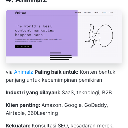
via
Animalz
Paling baik untuk:
Konten bentuk
panjang untuk kepemimpinan pemikiran
Industri yang dilayani:
SaaS, teknologi, B2B
Klien penting:
Amazon, Google, GoDaddy,
Airtable, 360Learning
Kekuatan:
Konsultasi SEO, kesadaran merek,