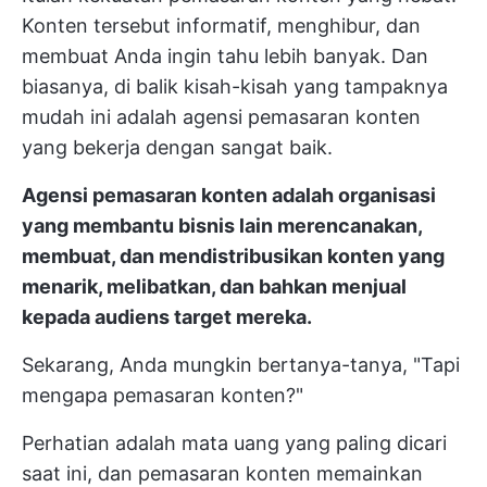
Konten tersebut informatif, menghibur, dan
membuat Anda ingin tahu lebih banyak. Dan
biasanya, di balik kisah-kisah yang tampaknya
mudah ini adalah agensi pemasaran konten
yang bekerja dengan sangat baik.
Agensi pemasaran konten adalah organisasi
yang membantu bisnis lain merencanakan,
membuat, dan mendistribusikan konten yang
menarik, melibatkan, dan bahkan menjual
kepada audiens target mereka.
Sekarang, Anda mungkin bertanya-tanya, "Tapi
mengapa pemasaran konten?"
Perhatian adalah mata uang yang paling dicari
saat ini, dan pemasaran konten memainkan