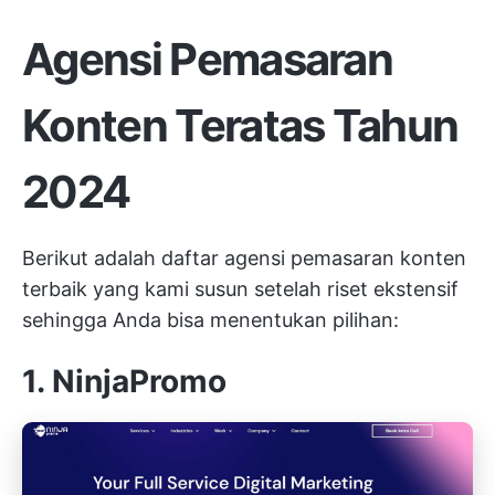
Agensi Pemasaran
Konten Teratas Tahun
2024
Berikut adalah daftar agensi pemasaran konten
terbaik yang kami susun setelah riset ekstensif
sehingga Anda bisa menentukan pilihan:
1. NinjaPromo