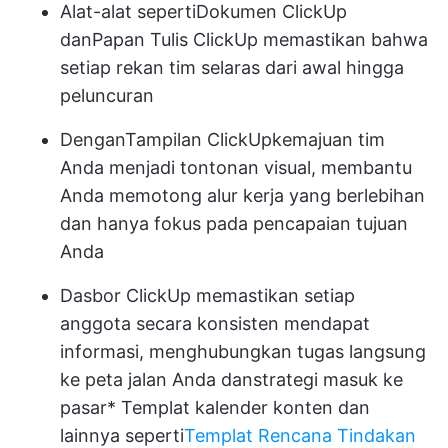
Alat-alat seperti
Dokumen ClickUp
dan
Papan Tulis ClickUp
memastikan bahwa
setiap rekan tim selaras dari awal hingga
peluncuran
Dengan
Tampilan ClickUp
kemajuan tim
Anda menjadi tontonan visual, membantu
Anda memotong alur kerja yang berlebihan
dan hanya fokus pada pencapaian tujuan
Anda
Dasbor ClickUp
memastikan setiap
anggota secara konsisten mendapat
informasi, menghubungkan tugas langsung
ke peta jalan Anda dan
strategi masuk ke
pasar
*
Templat kalender konten
dan
lainnya seperti
Templat Rencana Tindakan