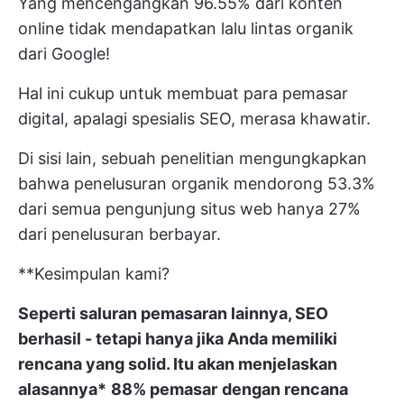
Yang mencengangkan
96.55% dari konten
online
tidak mendapatkan lalu lintas organik
dari Google!
Hal ini cukup untuk membuat para pemasar
digital, apalagi spesialis SEO, merasa khawatir.
Di sisi lain, sebuah penelitian mengungkapkan
bahwa penelusuran organik mendorong
53.3%
dari semua pengunjung situs web
hanya 27%
dari penelusuran berbayar.
**Kesimpulan kami?
Seperti saluran pemasaran lainnya, SEO
berhasil - tetapi hanya jika Anda memiliki
rencana yang solid. Itu akan menjelaskan
alasannya*
88% pemasar
dengan rencana