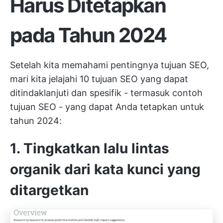
Harus Ditetapkan
pada Tahun 2024
Setelah kita memahami pentingnya tujuan SEO,
mari kita jelajahi 10 tujuan SEO yang dapat
ditindaklanjuti dan spesifik - termasuk contoh
tujuan SEO - yang dapat Anda tetapkan untuk
tahun 2024:
1. Tingkatkan lalu lintas
organik dari kata kunci yang
ditargetkan