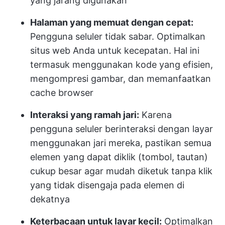
yang jarang digunakan
Halaman yang memuat dengan cepat:
Pengguna seluler tidak sabar. Optimalkan
situs web Anda untuk kecepatan. Hal ini
termasuk menggunakan kode yang efisien,
mengompresi gambar, dan memanfaatkan
cache browser
Interaksi yang ramah jari:
Karena
pengguna seluler berinteraksi dengan layar
menggunakan jari mereka, pastikan semua
elemen yang dapat diklik (tombol, tautan)
cukup besar agar mudah diketuk tanpa klik
yang tidak disengaja pada elemen di
dekatnya
Keterbacaan untuk layar kecil:
Optimalkan