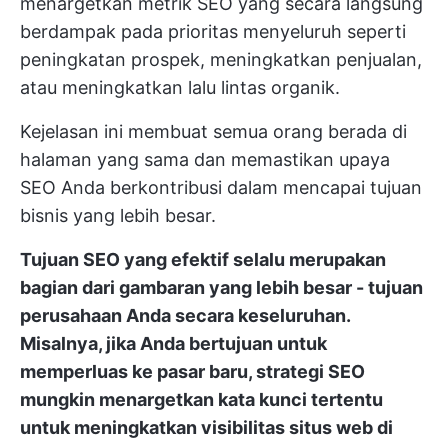
menargetkan metrik SEO yang secara langsung
berdampak pada prioritas menyeluruh seperti
peningkatan prospek, meningkatkan penjualan,
atau meningkatkan lalu lintas organik.
Kejelasan ini membuat semua orang berada di
halaman yang sama dan memastikan upaya
SEO Anda berkontribusi dalam mencapai tujuan
bisnis yang lebih besar.
Tujuan SEO yang efektif selalu merupakan
bagian dari gambaran yang lebih besar - tujuan
perusahaan Anda secara keseluruhan.
Misalnya, jika Anda bertujuan untuk
memperluas ke pasar baru, strategi SEO
mungkin menargetkan kata kunci tertentu
untuk meningkatkan visibilitas situs web di