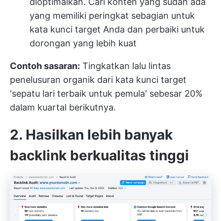
dioptimalkan. Cari konten yang sudah ada
yang memiliki peringkat sebagian untuk
kata kunci target Anda dan perbaiki untuk
dorongan yang lebih kuat
Contoh sasaran:
Tingkatkan lalu lintas
penelusuran organik dari kata kunci target
'sepatu lari terbaik untuk pemula' sebesar 20%
dalam kuartal berikutnya.
2. Hasilkan lebih banyak
backlink berkualitas tinggi