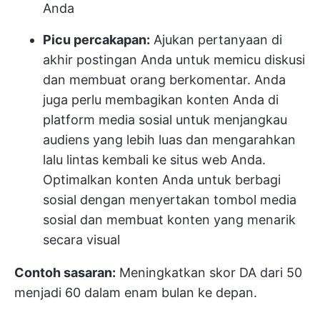
Anda
Picu percakapan:
Ajukan pertanyaan di
akhir postingan Anda untuk memicu diskusi
dan membuat orang berkomentar. Anda
juga perlu membagikan konten Anda di
platform media sosial untuk menjangkau
audiens yang lebih luas dan mengarahkan
lalu lintas kembali ke situs web Anda.
Optimalkan konten Anda untuk berbagi
sosial dengan menyertakan tombol media
sosial dan membuat konten yang menarik
secara visual
Contoh sasaran:
Meningkatkan skor DA dari 50
menjadi 60 dalam enam bulan ke depan.