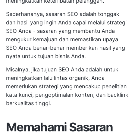
meningkatkan keterlibatan pelanggan.
Sederhananya, sasaran SEO adalah tonggak
dan hasil yang ingin Anda capai melalui strategi
SEO Anda - sasaran yang membantu Anda
mengukur kemajuan dan memastikan upaya
SEO Anda benar-benar memberikan hasil yang
nyata untuk tujuan bisnis Anda.
Misalnya, jika tujuan SEO Anda adalah untuk
meningkatkan lalu lintas organik, Anda
memerlukan strategi yang mencakup penelitian
kata kunci, pengoptimalan konten, dan backlink
berkualitas tinggi.
Memahami Sasaran