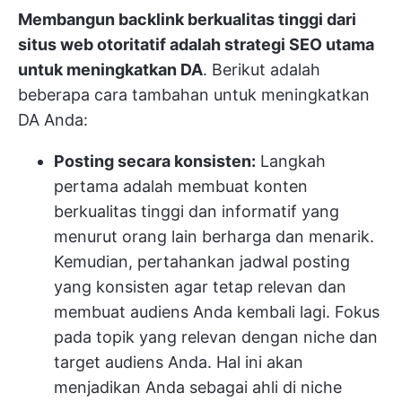
Membangun backlink berkualitas tinggi dari
situs web otoritatif adalah strategi SEO utama
untuk meningkatkan DA
. Berikut adalah
beberapa cara tambahan untuk meningkatkan
DA Anda:
Posting secara konsisten:
Langkah
pertama adalah membuat konten
berkualitas tinggi dan informatif yang
menurut orang lain berharga dan menarik.
Kemudian, pertahankan jadwal posting
yang konsisten agar tetap relevan dan
membuat audiens Anda kembali lagi. Fokus
pada topik yang relevan dengan niche dan
target audiens Anda. Hal ini akan
menjadikan Anda sebagai ahli di niche