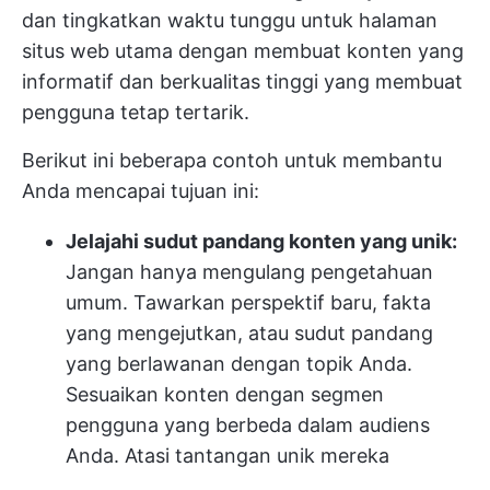
dan tingkatkan waktu tunggu untuk halaman
situs web utama dengan membuat konten yang
informatif dan berkualitas tinggi yang membuat
pengguna tetap tertarik.
Berikut ini beberapa contoh untuk membantu
Anda mencapai tujuan ini:
Jelajahi sudut pandang konten yang unik:
Jangan hanya mengulang pengetahuan
umum. Tawarkan perspektif baru, fakta
yang mengejutkan, atau sudut pandang
yang berlawanan dengan topik Anda.
Sesuaikan konten dengan segmen
pengguna yang berbeda dalam audiens
Anda. Atasi tantangan unik mereka