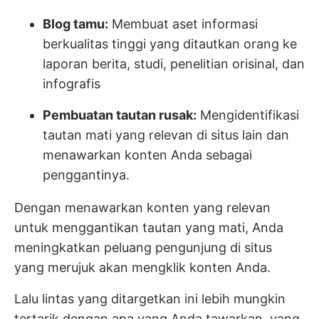
Blog tamu:
Membuat aset informasi
berkualitas tinggi yang ditautkan orang ke
laporan berita, studi, penelitian orisinal, dan
infografis
Pembuatan tautan rusak:
Mengidentifikasi
tautan mati yang relevan di situs lain dan
menawarkan konten Anda sebagai
penggantinya.
Dengan menawarkan konten yang relevan
untuk menggantikan tautan yang mati, Anda
meningkatkan peluang pengunjung di situs
yang merujuk akan mengklik konten Anda.
Lalu lintas yang ditargetkan ini lebih mungkin
tertarik dengan apa yang Anda tawarkan, yang