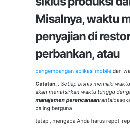
siklus produksi d
Misalnya, waktu 
penyajian di resto
perbankan, atau
pengembangan aplikasi mobile
dan wak
Catatan_
: Setiap bisnis memiliki wakt
akan menafsirkan waktu tunggu den
manajemen
perencanaan
rantai
pasok
paling berguna
tetapi, mengapa Anda harus repot-rep