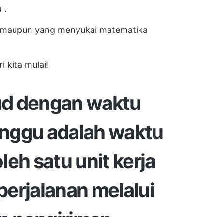
a
.
a maupun yang menyukai matematika
 kita mulai!
ud dengan waktu
unggu
adalah waktu
eh satu unit kerja
erjalanan melalui