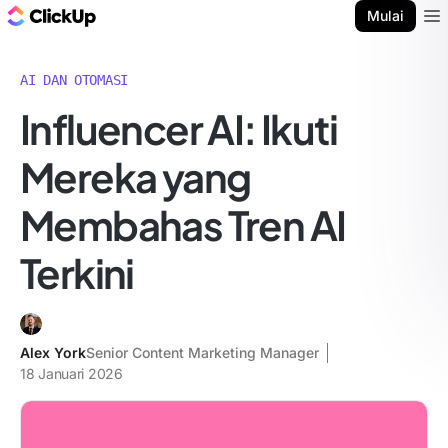
Blog ClickUp
Mulai
Ope
AI DAN OTOMASI
Influencer AI: Ikuti
Mereka yang
Membahas Tren AI
Terkini
Alex York
Senior Content Marketing Manager
18 Januari 2026