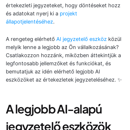
értekezleti jegyzeteket, hogy döntéseket hozz
és adatokat nyerj ki a
projekt
állapotjelentéséhez
.
A rengeteg elérhető
AI jegyzetelő eszköz
közül
melyik lenne a legjobb az Ön vállalkozásának?
Csatlakozzon hozzánk, miközben áttekintjük a
legfontosabb jellemzőket és funkciókat, és
bemutatjuk az idén elérhető legjobb AI
eszközöket az értekezletek jegyzeteléséhez. ✨
A legjobb AI-alapú
jegyzetelő eszközök