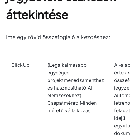
áttekintése
Íme egy rövid összefoglaló a kezdéshez:
ClickUp
(Legalkalmasabb
AI-alapú
egységes
értekezle
projektmenedzsmenthez
összefogl
és hasznosítható AI-
jegyzete
elemzésekhez)
automati
Csapatméret: Minden
létrehozo
méretű vállalkozás
feladatok
idejű
együttmű
dokumen