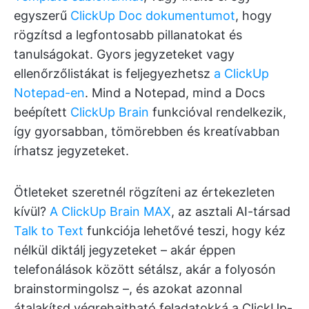
egyszerű
ClickUp Doc dokumentumot
, hogy
rögzítsd a legfontosabb pillanatokat és
tanulságokat. Gyors jegyzeteket vagy
ellenőrzőlistákat is feljegyezhetsz
a ClickUp
Notepad-en
. Mind a Notepad, mind a Docs
beépített
ClickUp Brain
funkcióval rendelkezik,
így gyorsabban, tömörebben és kreatívabban
írhatsz jegyzeteket.
Ötleteket szeretnél rögzíteni az értekezleten
kívül?
A ClickUp Brain MAX
, az asztali AI-társad
Talk to Text
funkciója lehetővé teszi, hogy kéz
nélkül diktálj jegyzeteket – akár éppen
telefonálások között sétálsz, akár a folyosón
brainstormingolsz –, és azokat azonnal
átalakítsd végrehajtható feladatokká a ClickUp-