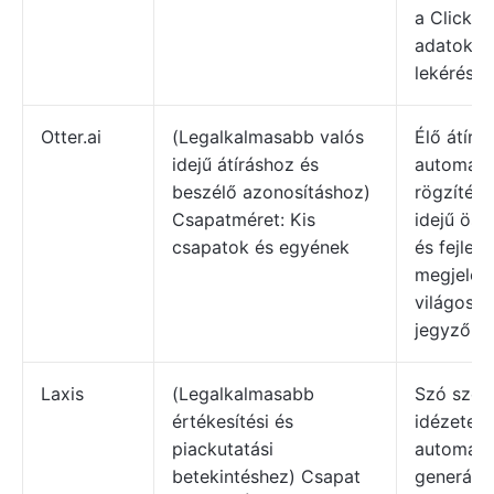
a ClickUp
adatok a
lekéréséh
Otter.ai
(Legalkalmasabb valós
Élő átírá
idejű átíráshoz és
automati
beszélő azonosításhoz)
rögzítés,
Csapatméret: Kis
idejű öss
csapatok és egyének
és fejlet
megjelölé
világos é
jegyzőkö
Laxis
(Legalkalmasabb
Szó szeri
értékesítési és
idézetek 
piackutatási
automati
betekintéshez) Csapat
generált