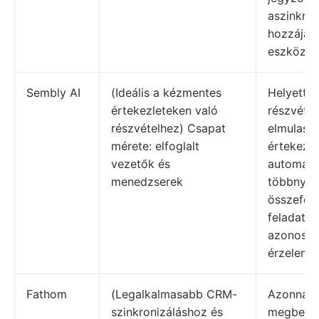
aszinkro
hozzájáru
eszközök
Sembly AI
(Ideális a kézmentes
Helyettes
értekezleteken való
részvétel
részvételhez) Csapat
elmulaszt
mérete: elfoglalt
értekezle
vezetők és
automatiz
menedzserek
többnyel
összefogl
feladatok
azonosít
érzeleme
Fathom
(Legalkalmasabb CRM-
Azonnali
szinkronizáláshoz és
megbeszé