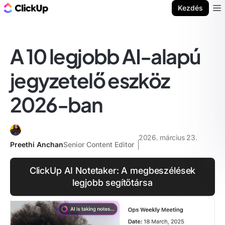
ClickUp blog
Kezdés
Ope
A 10 legjobb AI-alapú
jegyzetelő eszköz
2026-ban
2026. március 23.
Preethi Anchan
Senior Content Editor
ClickUp AI Notetaker: A megbeszélések
legjobb segítőtársa