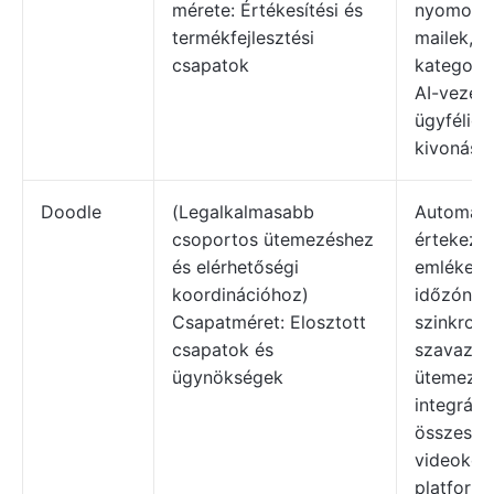
mérete: Értékesítési és
nyomonkö
termékfejlesztési
mailek, 
csapatok
kategoriz
AI-vezére
ügyféligé
kivonás.
Doodle
(Legalkalmasabb
Automati
csoportos ütemezéshez
értekezle
és elérhetőségi
emlékezt
koordinációhoz)
időzóna-
Csapatméret: Elosztott
szinkroni
csapatok és
szavazás
ügynökségek
ütemezés
integráci
összes je
videokon
platformm