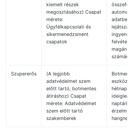
kiemelt részek
összefogl
megosztásához) Csapat
automati
mérete:
adatbevit
Ügyfélkapcsolati és
lejátszási
sikermenedzsment
ingyenes,
csapatok
felvétel
magánsz
számára.
Szupererős
(A legjobb
Botmente
adatvédelmet szem
eszközhan
előtt tartó, botmentes
hétnapos
átíráshoz) Csapat
ideiglene
mérete: Adatvédelmet
naptárint
szem előtt tartó
érzelmi
szakemberek
hangnemf