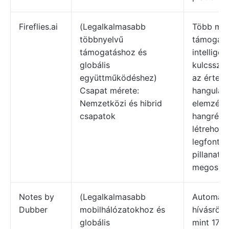
Fireflies.ai
(Legalkalmasabb
Több min
többnyelvű
támogatá
támogatáshoz és
intelligen
globális
kulcsszók
együttműködéshez)
az érteke
Csapat mérete:
hangulat
Nemzetközi és hibrid
elemzése
csapatok
hangrész
létrehozá
legfonto
pillanato
megosztá
Notes by
(Legalkalmasabb
Automati
Dubber
mobilhálózatokhoz és
hívásrögz
globális
mint 170