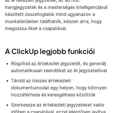
az értekezleti jegyzetek, az ad hoc
hangjegyzetek és a mesterséges intelligenciával
készített összefoglalók mind ugyanazon a
munkaterületen találhatók, készen arra, hogy
megossza őket a csapatával.
A ClickUp legjobb funkciói
Rögzítsd az értekezlet jegyzetét, és generálj
automatikusan teendőket az AI jegyzetelővel
Tárold az összes értekezleti
dokumentumodat egy helyen, hogy könnyen
hozzáférhess és keresgélhess közöttük
Szerkessze az értekezleti jegyzeteket valós
időben a csapatával, ezzel jelentősen javítva