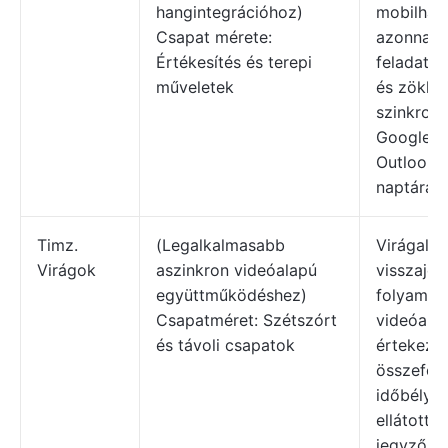
hangintegrációhoz)
mobilhál
Csapat mérete:
azonnali
Értékesítés és terepi
feladatlé
műveletek
és zökke
szinkroni
Google é
Outlook
naptárakk
Timz.
(Legalkalmasabb
Virágala
Virágok
aszinkron videóalapú
visszajel
együttműködéshez)
folyamat
Csapatméret: Szétszórt
videóala
és távoli csapatok
értekezle
összefogl
időbélye
ellátott
jegyzőkö