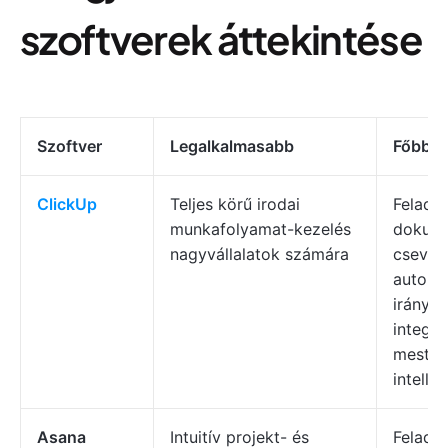
szoftverek áttekintése
Szoftver
Legalkalmasabb
Főbb j
ClickUp
Teljes körű irodai
Feladat
munkafolyamat-kezelés
dokum
nagyvállalatok számára
cseveg
automat
irányít
integrá
mester
intelli
Asana
Intuitív projekt- és
Felada