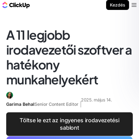
ClickUp blog
Kezdés
Ope
A 11 legjobb
irodavezetői szoftver a
hatékony
munkahelyekért
2025. május 14.
Garima Behal
Senior Content Editor
Töltse le ezt az ingyenes irodavezetési
sablont