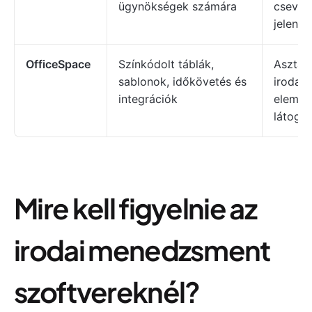
ügynökségek számára
cseveg
jelenté
OfficeSpace
Színkódolt táblák,
Asztal-
sablonok, időkövetés és
irodaté
integrációk
elemzé
látoga
Mire kell figyelnie az
irodai menedzsment
szoftvereknél?