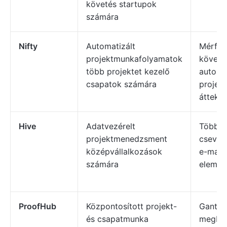
követés startupok
számára
Nifty
Automatizált
Mérföl
projektmunkafolyamatok
követé
több projektet kezelő
automat
csapatok számára
projekt
áttekin
Hive
Adatvezérelt
Többfé
projektmenedzsment
cseveg
középvállalkozások
e-mail 
számára
elemzé
ProofHub
Központosított projekt-
Gantt/
és csapatmunka
megbes