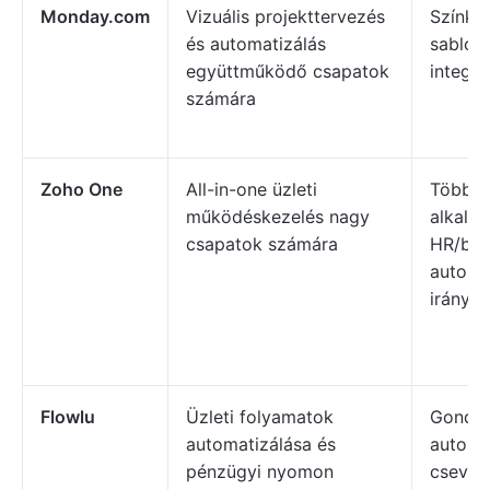
Monday.com
Vizuális projekttervezés
Színkód
és automatizálás
sablon
együttműködő csapatok
integrá
számára
Zoho One
All-in-one üzleti
Több m
működéskezelés nagy
alkalm
csapatok számára
HR/bér
automat
irányít
Flowlu
Üzleti folyamatok
Gondol
automatizálása és
automat
pénzügyi nyomon
csevegé