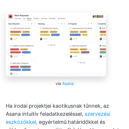
via
Asana
Ha irodai projektjei kaotikusnak tűnnek, az
Asana intuitív feladatkezeléssel,
szervezési
eszközökkel
, egyértelmű határidőkkel és