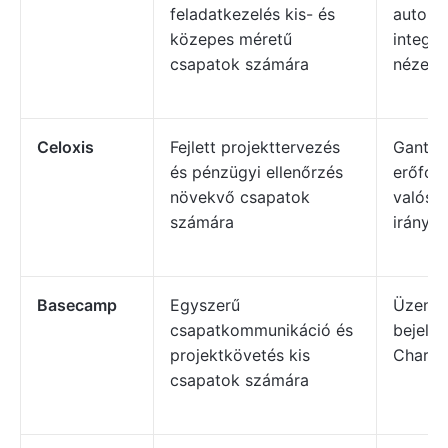
feladatkezelés kis- és
automat
közepes méretű
integrá
csapatok számára
nézet
Celoxis
Fejlett projekttervezés
Gantt-
és pénzügyi ellenőrzés
erőforr
növekvő csapatok
valós i
számára
irányít
Basecamp
Egyszerű
Üzenőf
csapatkommunikáció és
bejelen
projektkövetés kis
Charts
csapatok számára