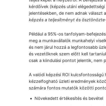
kérdőívek (képzés utáni elégedettségi
jelentésekben, de nem adnak választ a
képzés a teljesítményt és ösztönözte
Például a 95%-os tanfolyam-befejezési
meg a munkavállalók munkahelyi viselk
és nem járul hozzá a legfontosabb üz
és vezetőknek szem előtt kell tarta
csak a kiindulási pontot jelentik, nem 
A valódi képzési ROI kulcsfontosságú 
kézzelfogható üzleti eredmények közöt
számára fontos mutatók közötti ponto
Növekedett értékesítés és bevétel