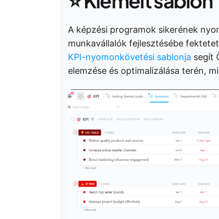
⭐
Kiemelt sablon
A képzési programok sikerének nyo
munkavállalók fejlesztésébe fektete
KPI-nyomonkövetési sablonja
segít 
elemzése és optimalizálása terén, m