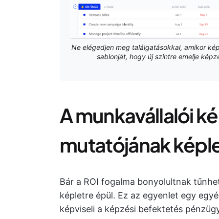
Ne elégedjen meg találgatásokkal, amikor kép
sablonját, hogy új szintre emelje kép
A munkavállalói k
mutatójának képl
Bár a ROI fogalma bonyolultnak tűnhet
képletre épül. Ez az egyenlet egy egy
képviseli a képzési befektetés pénzüg