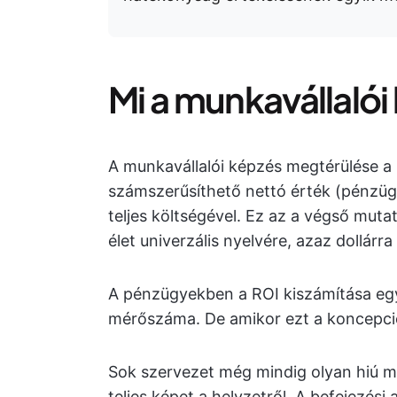
Mi a munkavállaló
A munkavállalói képzés megtérülése 
számszerűsíthető nettó érték (pénzüg
teljes költségével. Ez az a végső mut
élet univerzális nyelvére, azaz dollárra 
A pénzügyekben a ROI kiszámítása eg
mérőszáma. De amikor ezt a koncepciót
Sok szervezet még mindig olyan hiú 
teljes képet a helyzetről. A befejezés