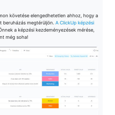
mon követése elengedhetetlen ahhoz, hogy a
tt beruházás megtérüljön.
A ClickUp képzési
Önnek a képzési kezdeményezések mérése,
int még soha!