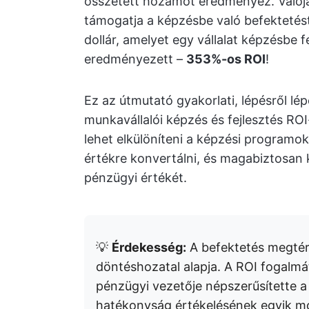
összetett hozamot eredményez. Való
támogatja a képzésbe való befektetést
dollár, amelyet egy vállalat képzésbe f
eredményezett –
353%-os ROI
!
Ez az útmutató gyakorlati, lépésről lé
munkavállalói képzés és fejlesztés RO
lehet elkülöníteni a képzési programo
értékre konvertálni, és magabiztosa
pénzügyi értékét.
💡
Érdekesség:
A befektetés megtér
döntéshozatal alapja. A ROI fogalmá
pénzügyi vezetője népszerűsítette a
hatékonyság értékelésének egyik m