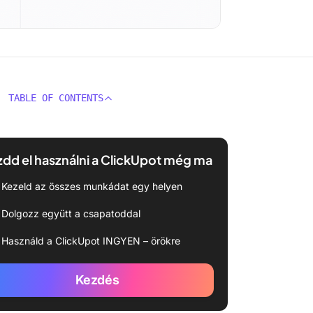
TABLE OF CONTENTS
dd el használni a ClickUpot még ma
Kezeld az összes munkádat egy helyen
Dolgozz együtt a csapatoddal
Használd a ClickUpot INGYEN – örökre
Kezdés