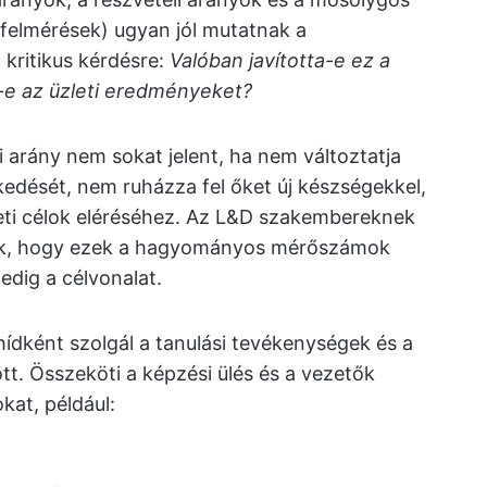
 felmérések) ugyan jól mutatnak a
 kritikus kérdésre:
Valóban javította-e ez a
-e az üzleti eredményeket?
 arány nem sokat jelent, ha nem változtatja
edését, nem ruházza fel őket új készségekkel,
leti célok eléréséhez. Az L&D szakembereknek
niuk, hogy ezek a hagyományos mérőszámok
pedig a célvonalat.
hídként szolgál a tanulási tevékenységek és a
t. Összeköti a képzési ülés és a vezetők
kat, például: