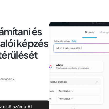
ámítani és
alói képzés
térülését
tember 7.
az első számú AI