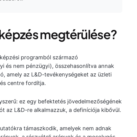
i képzés megtérülése?
a képzési programból származó
yi és nem pénzügyi), összehasonlítva annak
ató, amely az L&D-tevékenységeket az üzleti
és centre fordítja.
yszerű: ez egy befektetés jövedelmezőségének
 az L&D-re alkalmazzuk, a definíciója kibővül.
mutatókra támaszkodik, amelyek nem adnak
i arányok, a részvételi arányok és a mosolygós