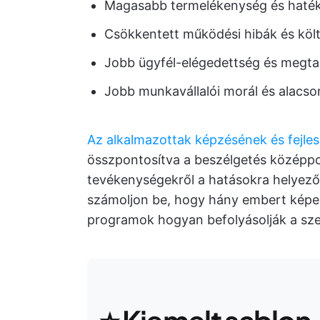
Magasabb termelékenység és haté
Csökkentett működési hibák és köl
Jobb ügyfél-elégedettség és megta
Jobb munkavállalói morál és alacso
Az alkalmazottak képzésének és fejle
összpontosítva a beszélgetés középpon
tevékenységekről a hatásokra helyeződi
számoljon be, hogy hány embert képe
programok hogyan befolyásolják a sz