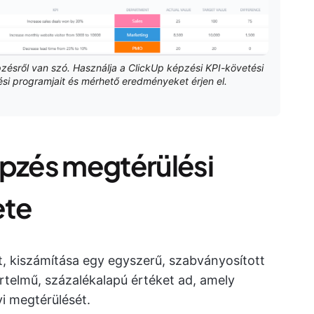
zésről van szó. Használja a ClickUp képzési KPI-követési
zési programjait és mérhető eredményeket érjen el.
épzés megtérülési
ete
, kiszámítása egy egyszerű, szabványosított
értelmű, százalékalapú értéket ad, amely
yi megtérülését.