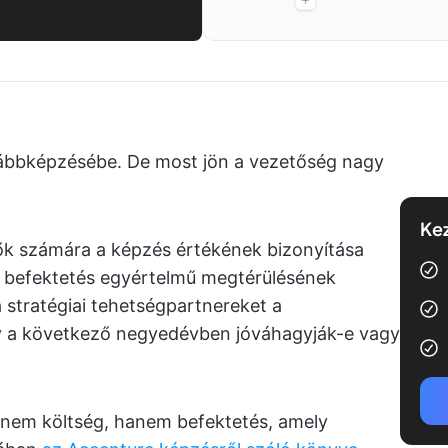
ovábbképzésébe. De most jön a vezetőség nagy
Kez
tők számára a képzés értékének bizonyítása
A befektetés egyértelmű megtérülésének
 stratégiai tehetségpartnereket a
gy a következő negyedévben jóváhagyják-e vagy
 nem költség, hanem befektetés, amely