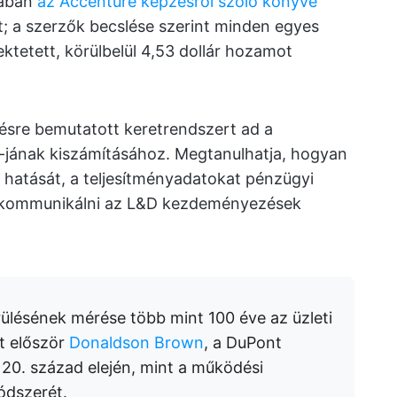
jában
az Accenture képzésről szóló könyve
; a szerzők becslése szerint minden egyes
ektetett, körülbelül 4,53 dollár hozamot
pésre bemutatott keretrendszert ad a
I-jának kiszámításához. Megtanulhatja, hogyan
k hatását, a teljesítményadatokat pénzügyi
n kommunikálni az L&D kezdeményezések
ülésének mérése több mint 100 éve az üzleti
t először
Donaldson Brown
, a DuPont
 20. század elején, mint a működési
ódszerét.