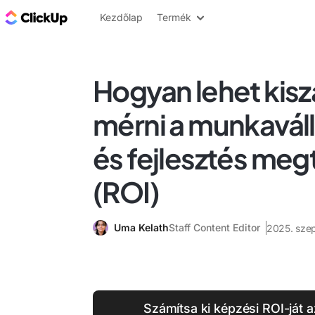
ClickUp blog
Kezdőlap
Termék
Hogyan lehet kisz
mérni a munkaváll
és fejlesztés meg
(ROI)
Uma Kelath
Staff Content Editor
2025. szep
Számítsa ki képzési ROI-ját 