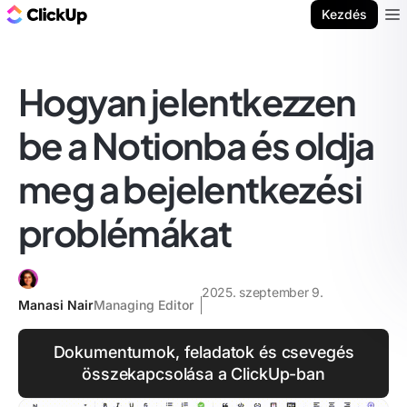
ClickUp blog
Kezdés
Ope
Hogyan jelentkezzen
be a Notionba és oldja
meg a bejelentkezési
problémákat
2025. szeptember 9.
Manasi Nair
Managing Editor
Dokumentumok, feladatok és csevegés
összekapcsolása a ClickUp-ban