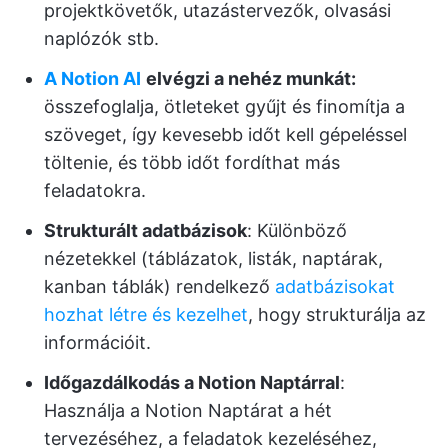
projektkövetők, utazástervezők, olvasási
naplózók stb.
A Notion AI
elvégzi a nehéz munkát:
összefoglalja, ötleteket gyűjt és finomítja a
szöveget, így kevesebb időt kell gépeléssel
töltenie, és több időt fordíthat más
feladatokra.
Strukturált adatbázisok
: Különböző
nézetekkel (táblázatok, listák, naptárak,
kanban táblák) rendelkező
adatbázisokat
hozhat létre és kezelhet
, hogy strukturálja az
információit.
Időgazdálkodás a Notion Naptárral
:
Használja a Notion Naptárat a hét
tervezéséhez, a feladatok kezeléséhez,