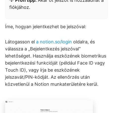
💡
Profi tipp:
Akár öt jelszót is hozzáadhat a
fiókjához.
Íme, hogyan jelentkezhet be jelszóval:
Látogasson el
a notion.so/login
oldalra, és
válassza a „Bejelentkezés jelszóval”
lehetőséget. Használja eszközének biometrikus
bejelentkezési funkcióját (például Face ID vagy
Touch ID), vagy írja be eszközének
jelszavát/PIN-kódját. Az ellenőrzés után
közvetlenül a Notion munkaterületére kerül.