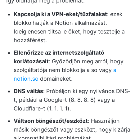
Így oldhatja meg a problémát:
Kapcsolja ki a VPN-eket/tűzfalakat
: ezek
blokkolhatják a Notion alkalmazást.
Ideiglenesen tiltsa le őket, hogy tesztelje a
hozzáférést.
Ellenőrizze az internetszolgáltató
korlátozásait
: Győződjön meg arról, hogy
szolgáltatója nem blokkolja a so vagy
a
notion.so
domaineket.
DNS váltás
: Próbáljon ki egy nyilvános DNS-
t, például a Google-t (8. 8. 8. 8) vagy a
Cloudflare-t (1. 1. 1. 1).
Váltson böngészőt/eszközt
: Használjon
másik böngészőt vagy eszközt, hogy kizárja
a kompatibilitási problémákat.