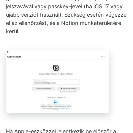
jelszavával vagy passkey-jével (ha iOS 17 vagy
újabb verziót használ). Szükség esetén végezze
el az ellenőrzést, és a Notion munkaterületére
kerül.
Ha Apple-eszközzel jelentkezik be először a