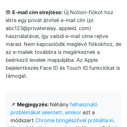
🙈
E-mail cím elrejtése:
Új Notion-fiókot hoz
létre egy privát átviteli e-mail cím (pl.
abc123@privaterelay. appleid. com)
használatával, így valódi e-mail címe rejtve
marad. Nem kapcsolódik meglévő fiókokhoz, de
az e-mailek továbbra is megérkeznek a
beérkező levelek mappájába. Az Apple
bejelentkezés Face ID és Touch ID funkciókat is
támogat.
📌
Megjegyzés:
Néhány
felhasználó
problémákat jelentett, amikor
ezt a
módszert
Chrome böngészővel próbálta ki
.