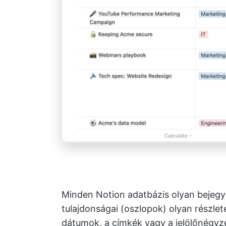
Minden Notion adatbázis olyan bejegy
tulajdonságai (oszlopok) olyan részle
dátumok, a címkék vagy a jelölőnégyz