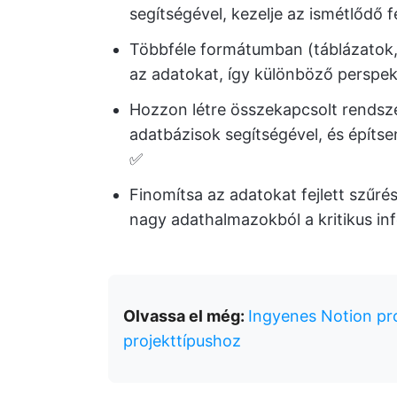
segítségével, kezelje az ismétlődő 
Többféle formátumban (táblázatok, 
az adatokat, így különböző perspe
Hozzon létre összekapcsolt rendsz
adatbázisok segítségével, és építs
✅
Finomítsa az adatokat fejlett szűrés
nagy adathalmazokból a kritikus i
Olvassa el még:
Ingyenes Notion p
projekttípushoz