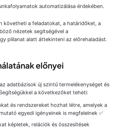
munkafolyamatok automatizálása érdekében.
 követheti a feladatokat, a határidőket, a
nböző nézetek segítségével a
 pillanat alatt áttekinteni az előrehaladást.
nálatának előnyei
az adatbázisok új szintű termelékenységet és
 Segítségükkel a következőket teheti:
at és rendszereket hozhat létre, amelyek a
mutató egyedi igényeinek is megfelelnek ✅
at képletek, relációk és összesítések