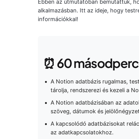
Ebben az útmutatóban bemutattuk, hog
alkalmazásban. Itt az ideje, hogy tes
információkkal!
⏰ 60 másodperce
A Notion adatbázis rugalmas, tes
tárolja, rendszerezi és kezeli a No
A Notion adatbázisában az adatok
szöveg, dátumok és jelölőnégyzet
A kapcsolódó adatbázisokat relác
az adatkapcsolatokhoz.