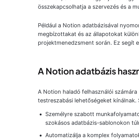
összekapcsolhatja a szervezés és a 
Például a Notion adatbázisával nyomon
megbízottakat és az állapotokat külö
projektmenedzsment során. Ez segít egy
A Notion adatbázis hasz
A Notion haladó felhasználói számára 
testreszabási lehetőségeket kínálnak.
Személyre szabott munkafolyamatok
szokásos adatbázis-sablonokon túl
Automatizálja a komplex folyamatok