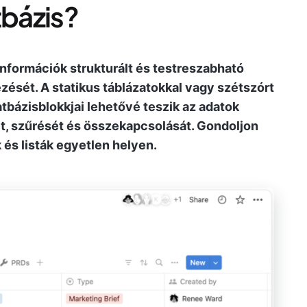
tbázis?
információk strukturált és testreszabható
zését. A statikus táblázatokkal vagy szétszórt
tbázisblokkjai lehetővé teszik az adatok
t, szűrését és összekapcsolását. Gondoljon
k és listák egyetlen helyen.