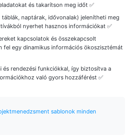
feladatokat és takarítson meg időt ✅
táblák, naptárak, idővonalak) jelenítheti meg
ktívákból nyerhet hasznos információkat ✅
ereket kapcsolatok és összekapcsolt
en fel egy dinamikus információs ökoszisztémát
i és rendezési funkciókkal, így biztosítva a
nformációkhoz való gyors hozzáférést ✅
rojektmenedzsment sablonok minden