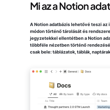
Mi az a Notion ada
A Notion adatbázis lehetővé teszi az 
módon történő tárolását és rendszere
jegyzetekkel ellentétben a Notion ada
többféle nézetben történő rendezésé
csak bele: táblázatok, táblák, naptára