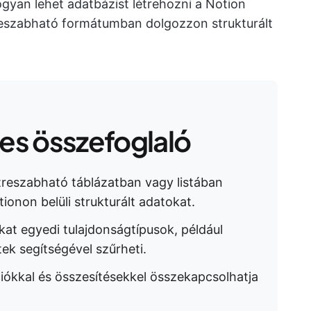
yan lehet adatbázist létrehozni a Notion
treszabható formátumban dolgozzon strukturált
s összefoglaló
treszabható táblázatban vagy listában
tionon belüli strukturált adatokat.
at egyedi tulajdonságtípusok, például
ek segítségével szűrheti.
iókkal és összesítésekkel összekapcsolhatja