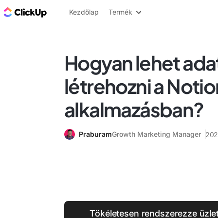
ClickUp blog
Kezdőlap
Termék
Hogyan lehet ada
létrehozni a Notio
alkalmazásban?
Praburam
Growth Marketing Manager
2025
Tökéletesen rendszerezze üzleti