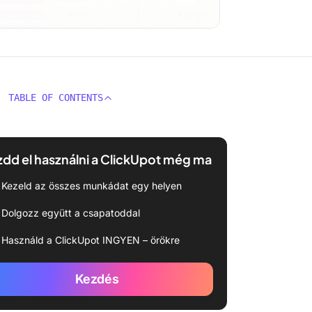
TABLE OF CONTENTS
dd el használni a ClickUpot még ma
Kezeld az összes munkádat egy helyen
Dolgozz együtt a csapatoddal
Használd a ClickUpot INGYEN – örökre
Kezdés