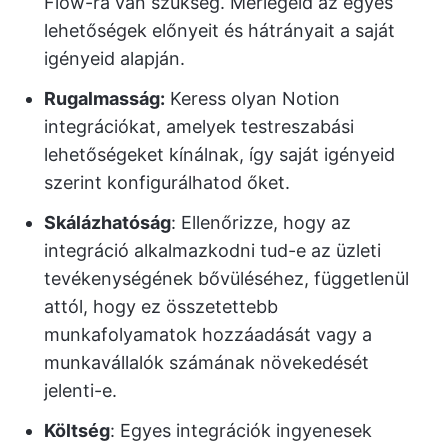
Flow-ra van szükség. Mérlegeld az egyes
lehetőségek előnyeit és hátrányait a saját
igényeid alapján.
Rugalmasság:
Keress olyan Notion
integrációkat, amelyek testreszabási
lehetőségeket kínálnak, így saját igényeid
szerint konfigurálhatod őket.
Skálázhatóság
: Ellenőrizze, hogy az
integráció alkalmazkodni tud-e az üzleti
tevékenységének bővüléséhez, függetlenül
attól, hogy ez összetettebb
munkafolyamatok hozzáadását vagy a
munkavállalók számának növekedését
jelenti-e.
Költség
: Egyes integrációk ingyenesek