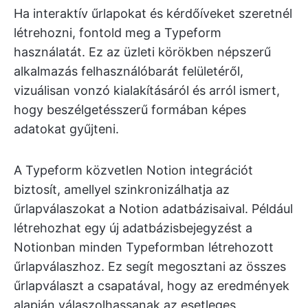
Ha interaktív űrlapokat és kérdőíveket szeretnél
létrehozni, fontold meg a Typeform
használatát. Ez az üzleti körökben népszerű
alkalmazás felhasználóbarát felületéről,
vizuálisan vonzó kialakításáról és arról ismert,
hogy beszélgetésszerű formában képes
adatokat gyűjteni.
A Typeform közvetlen Notion integrációt
biztosít, amellyel szinkronizálhatja az
űrlapválaszokat a Notion adatbázisaival. Például
létrehozhat egy új adatbázisbejegyzést a
Notionban minden Typeformban létrehozott
űrlapválaszhoz. Ez segít megosztani az összes
űrlapválaszt a csapatával, hogy az eredmények
alapján válaszolhassanak az esetleges