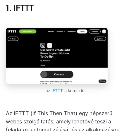
1. IFTTT
az IFTTT
-n keresztül
Az IFTTT (If This Then That) egy népszerű
webes szolgáltatás, amely lehetővé teszi a
feladatok automatizálását és az alkalmazások