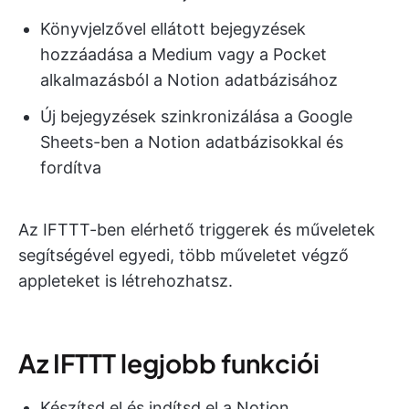
Könyvjelzővel ellátott bejegyzések
hozzáadása a Medium vagy a Pocket
alkalmazásból a Notion adatbázisához
Új bejegyzések szinkronizálása a Google
Sheets-ben a Notion adatbázisokkal és
fordítva
Az IFTTT-ben elérhető triggerek és műveletek
segítségével egyedi, több műveletet végző
appleteket is létrehozhatsz.
Az IFTTT legjobb funkciói
Készítsd el és indítsd el a Notion