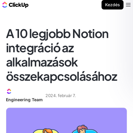
ClickUp blog
Kezdés
Ope
A 10 legjobb Notion
integráció az
alkalmazások
összekapcsolásához
2024. február 7.
Engineering Team