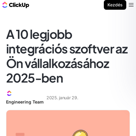
ClickUp blog
Kezdés
Ope
A 10 legjobb
integrációs szoftver az
Ön vállalkozásához
2025-ben
2025. január 29.
Engineering Team