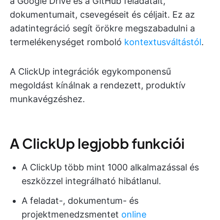
a Google Drive és a GitHub feladatait,
dokumentumait, csevegéseit és céljait. Ez az
adatintegráció segít örökre megszabadulni a
termelékenységet romboló
kontextusváltástól
.
A ClickUp integrációk egykomponensű
megoldást kínálnak a rendezett, produktív
munkavégzéshez.
A ClickUp legjobb funkciói
A ClickUp több mint 1000 alkalmazással és
eszközzel integrálható hibátlanul.
A feladat-, dokumentum- és
projektmenedzsmentet
online