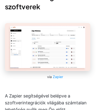
szoftverek
via
Zapier
A Zapier segítségével belépve a
szoftverintegrációk világába számtalan
lehetőség nyílik meg Ön előtt.