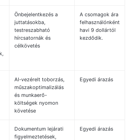
Önbejelentkezés a
A csomagok ára
juttatásokba,
felhasználónként
testreszabható
havi 9 dollártól
hírcsatornák és
kezdődik.
célkövetés
k,
AI-vezérelt toborzás,
Egyedi árazás
műszakoptimalizálás
és munkaerő-
költségek nyomon
követése
Dokumentum lejárati
Egyedi árazás
figyelmeztetések,