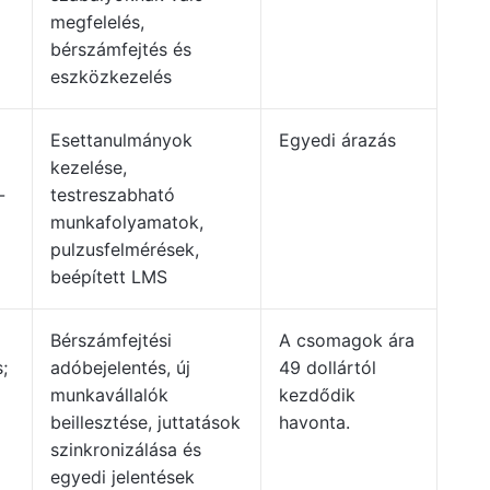
megfelelés,
bérszámfejtés és
eszközkezelés
Esettanulmányok
Egyedi árazás
kezelése,
-
testreszabható
munkafolyamatok,
pulzusfelmérések,
beépített LMS
Bérszámfejtési
A csomagok ára
;
adóbejelentés, új
49 dollártól
munkavállalók
kezdődik
beillesztése, juttatások
havonta.
szinkronizálása és
egyedi jelentések