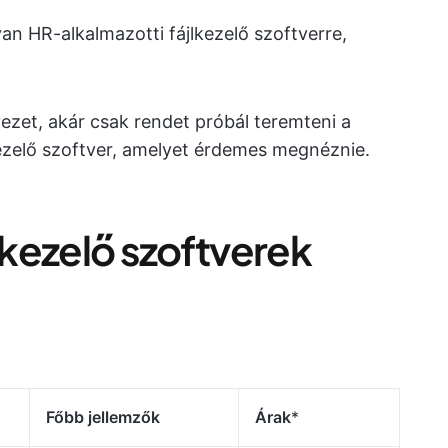
lyan HR-alkalmazotti fájlkezelő szoftverre,
zet, akár csak rendet próbál teremteni a
lkezelő szoftver, amelyet érdemes megnéznie.
jlkezelő szoftverek
Főbb jellemzők
Árak
*