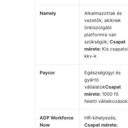
Namely
Alkalmazottak és
vezetők, akiknek
önkiszolgáló
platformra van
szükségük;
Csapat
mérete:
Kis csapato
kkv-k
Paycor
Egészségügyi és
gyártó
vállalatok
Csapat
mérete:
1000 fő
feletti vállalkozások
ADP Workforce
HR-kihelyezés;
Now
Csapat mérete: