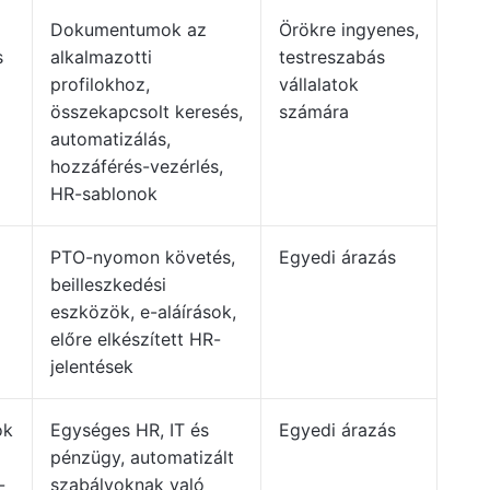
Dokumentumok az
Örökre ingyenes,
s
alkalmazotti
testreszabás
profilokhoz,
vállalatok
összekapcsolt keresés,
számára
automatizálás,
hozzáférés-vezérlés,
HR-sablonok
PTO-nyomon követés,
Egyedi árazás
beilleszkedési
eszközök, e-aláírások,
előre elkészített HR-
jelentések
ok
Egységes HR, IT és
Egyedi árazás
pénzügy, automatizált
-
szabályoknak való