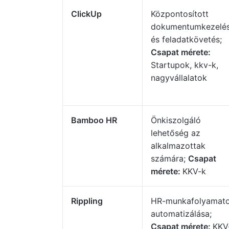
ClickUp
Központosított
dokumentumkezelé
és feladatkövetés;
Csapat mérete:
Startupok, kkv-k,
nagyvállalatok
Bamboo HR
Önkiszolgáló
lehetőség az
alkalmazottak
számára;
Csapat
mérete:
KKV-k
Rippling
HR-munkafolyamat
automatizálása;
Csapat mérete:
KKV