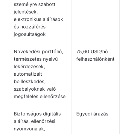
személyre szabott
jelentések,
elektronikus aláírások
és hozzáférési
jogosultságok
Növekedési portfólió,
75,60 USD/hó
természetes nyelvű
felhasználónként
lekérdezések,
automatizált
beilleszkedés,
szabályoknak való
megfelelés ellenőrzése
Biztonságos digitális
Egyedi árazás
aláírás, ellenőrzési
nyomvonalak,