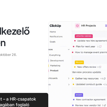
jlkezelő
en
október 26.
st – a HR-csapatok
agában foglaló