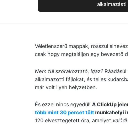
alkalmazást!
Véletlenszerű mappák, rosszul elneveze
csak hogy megtaláljon egy bevezető
Nem túl szórakoztató, igaz?
Ráadásul k
alkalmazotti fájlokat, és teljes kudar
már volt ilyen helyzetben.
És ezzel nincs egyedül!
A ClickUp jele
több mint 30 percet tölt
munkahelyi i
120 elvesztegetett óra, amelyet
valódi