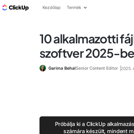
ClickUp blog
Kezdőlap
Termék
10 alkalmazotti fá
szoftver 2025-b
Garima Behal
Senior Content Editor
2025. 
Próbálja ki a ClickUp alkalmazá
számára készült, mindent m