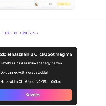
TABLE OF CONTENTS
dd el használni a ClickUpot még ma
Kezeld az összes munkádat egy helyen
Dolgozz együtt a csapatoddal
Használd a ClickUpot INGYEN – örökre
Kezdés