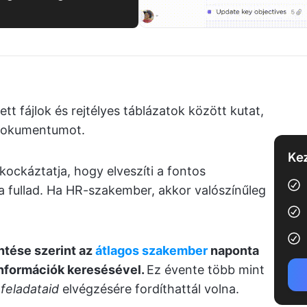
tt fájlok és rejtélyes táblázatok között kutat,
 dokumentumot.
Kez
ockáztatja, hogy elveszíti a fontos
cba fullad. Ha HR-szakember, akkor valószínűleg
ntése szerint az
átlagos szakember
naponta
nformációk keresésével.
Ez évente több mint
 feladataid
elvégzésére fordíthattál volna.