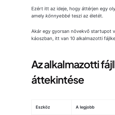
Ezért itt az ideje, hogy áttérjen egy o
amely
könnyebbé
teszi az életét.
Akár egy gyorsan növekvő startupot ve
káoszban, itt van 10 alkalmazotti fáj
Az alkalmazotti fá
áttekintése
Eszköz
A legjobb