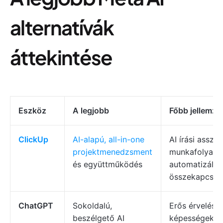
alternatívák
áttekintése
Eszköz
A legjobb
Főbb jellemző
ClickUp
AI-alapú, all-in-one
AI írási asszis
projektmenedzsment
munkafolyama
és együttműködés
automatizálás
összekapcsolt
ChatGPT
Sokoldalú,
Erős érvelési
beszélgető AI
képességek, k