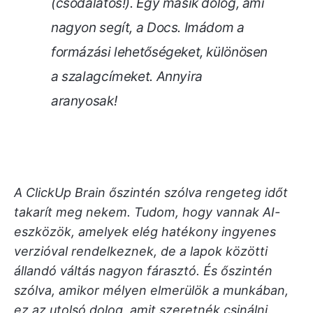
(csodálatos!). Egy másik dolog, ami
nagyon segít, a Docs. Imádom a
formázási lehetőségeket, különösen
a szalagcímeket. Annyira
aranyosak!
A ClickUp Brain őszintén szólva rengeteg időt
takarít meg nekem. Tudom, hogy vannak AI-
eszközök, amelyek elég hatékony ingyenes
verzióval rendelkeznek, de a lapok közötti
állandó váltás nagyon fárasztó. És őszintén
szólva, amikor mélyen elmerülök a munkában,
ez az utolsó dolog, amit szeretnék csinálni.