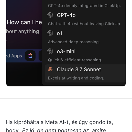
Ha kipróbálta a Meta AI-t, és úgy gondolta,
hogy
„Ez jó, de nem pontosan az, amire