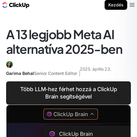
ClickUp blog
Kezdés
Ope
A 13 legjobb Meta AI
alternatíva 2025-ben
2025. április 23.
Garima Behal
Senior Content Editor
Több LLM-hez férhet hozzá a ClickUp
Brain segítségével