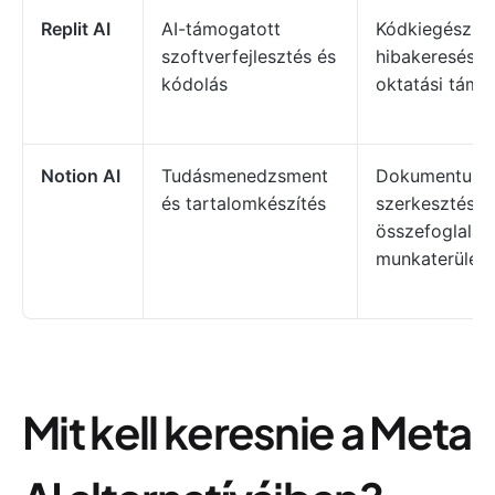
Replit AI
AI-támogatott
Kódkiegészíté
szoftverfejlesztés és
hibakeresési s
kódolás
oktatási támo
Notion AI
Tudásmenedzsment
Dokumentum
és tartalomkészítés
szerkesztése,
összefoglalás,
munkaterület
Mit kell keresnie a Meta