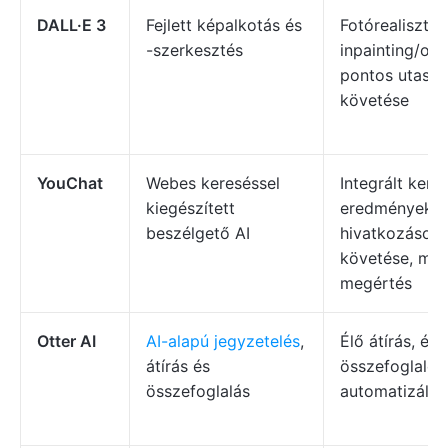
DALL·E 3
Fejlett képalkotás és
Fotórealisztik
-szerkesztés
inpainting/out
pontos utasít
követése
YouChat
Webes kereséssel
Integrált kere
kiegészített
eredmények,
beszélgető AI
hivatkozások
követése, mul
megértés
Otter AI
AI-alapú jegyzetelés
,
Élő átírás, ér
átírás és
összefoglalói,
összefoglalás
automatizált 