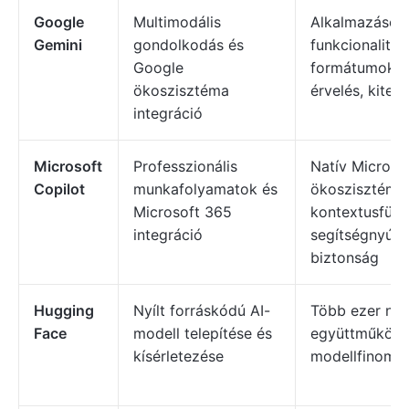
Google
Multimodális
Alkalmazások 
Gemini
gondolkodás és
funkcionalitás
Google
formátumok kö
ökoszisztéma
érvelés, kiter
integráció
Microsoft
Professzionális
Natív Microso
Copilot
munkafolyamatok és
ökoszisztéma-
Microsoft 365
kontextusfüg
integráció
segítségnyújtás
biztonság
Hugging
Nyílt forráskódú AI-
Több ezer nyíl
Face
modell telepítése és
együttműködé
kísérletezése
modellfinomít