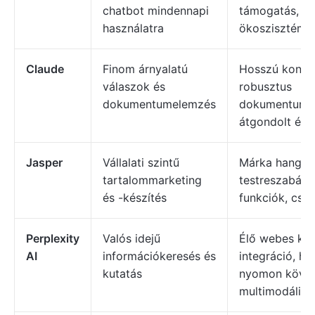
chatbot mindennapi
támogatás, pl
használatra
ökoszisztéma
Claude
Finom árnyalatú
Hosszú kontex
válaszok és
robusztus
dokumentumelemzés
dokumentumfe
átgondolt érv
Jasper
Vállalati szintű
Márka hangjá
tartalommarketing
testreszabása
és -készítés
funkciók, cs
Perplexity
Valós idejű
Élő webes ker
AI
információkeresés és
integráció, h
kutatás
nyomon követ
multimodális 