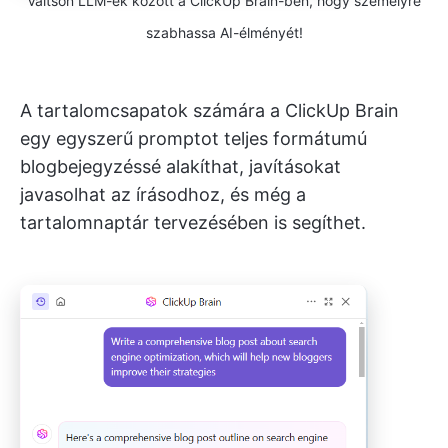
Váltson LLM-ek között a ClickUp Brain-ben, hogy személyre
szabhassa AI-élményét!
A tartalomcsapatok számára a ClickUp Brain
egy egyszerű promptot teljes formátumú
blogbejegyzéssé alakíthat, javításokat
javasolhat az írásodhoz, és még a
tartalomnaptár tervezésében is segíthet.