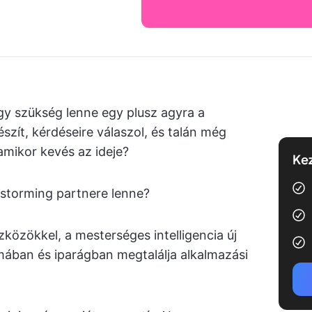
y szükség lenne egy plusz agyra a
szít, kérdéseire válaszol, és talán még
amikor kevés az ideje?
Kez
instorming partnere lenne?
zközökkel, a mesterséges intelligencia új
mában és iparágban megtalálja alkalmazási