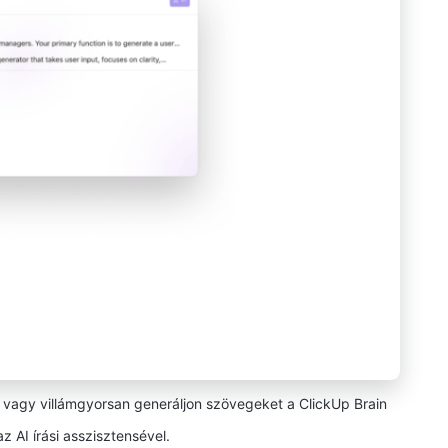
at vagy villámgyorsan generáljon szövegeket a ClickUp Brain
z AI írási asszisztensével.