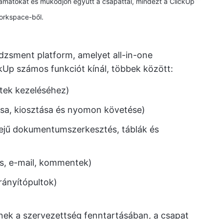
olyamatokat és működjön együtt a csapattal, mindezt a ClickUp
orkspace-ből.
dzsment platform, amelyet all-in-one
kUp számos funkciót kínál, többek között:
ktek kezeléséhez)
ása, kiosztása és nyomon követése)
ejű dokumentumszerkesztés, táblák és
, e-mail, kommentek)
rányítópultok)
nek a szervezettség fenntartásában, a csapat