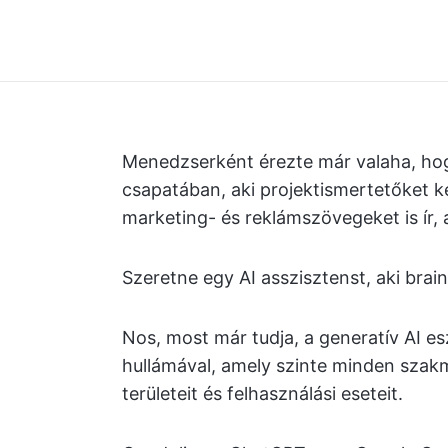
Menedzserként érezte már valaha, hog
csapatában, aki projektismertetőket ké
marketing- és reklámszövegeket is ír, 
Szeretne egy AI asszisztenst, aki bra
Nos, most már tudja, a generatív AI es
hullámával, amely szinte minden szak
területeit és felhasználási eseteit.