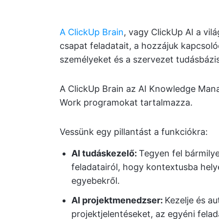
A ClickUp Brain
, vagy ClickUp AI a vil
csapat feladatait, a hozzájuk kapcso
személyeket és a szervezet tudásbázis
A ClickUp Brain az AI Knowledge Manag
Work programokat tartalmazza.
Vessünk egy pillantást a funkciókra:
AI tudáskezelő:
Tegyen fel bármilye
feladatairól, hogy kontextusba hely
egyebekről.
AI projektmenedzser:
Kezelje és au
projektjelentéseket, az egyéni fela