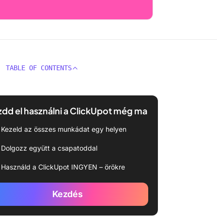
TABLE OF CONTENTS
dd el használni a ClickUpot még ma
Kezeld az összes munkádat egy helyen
Dolgozz együtt a csapatoddal
Használd a ClickUpot INGYEN – örökre
Kezdés