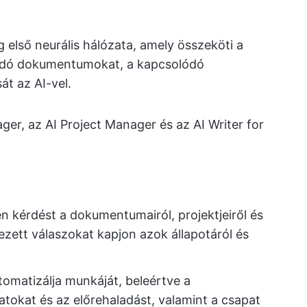
ág első neurális hálózata, amely összeköti a
lódó dokumentumokat, a kapcsolódó
át az AI-vel.
er, az AI Project Manager és az AI Writer for
n kérdést a dokumentumairól, projektjeiről és
ezett válaszokat kapjon azok állapotáról és
tomatizálja munkáját, beleértve a
datokat és az előrehaladást, valamint a csapat