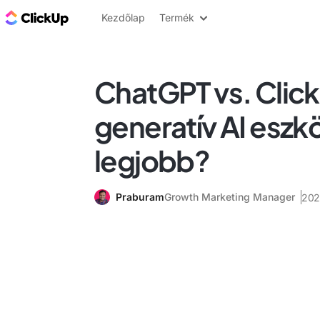
ClickUp blog
Kezdőlap
Termék
ChatGPT vs. Click
generatív AI eszkö
legjobb?
Praburam
Growth Marketing Manager
202