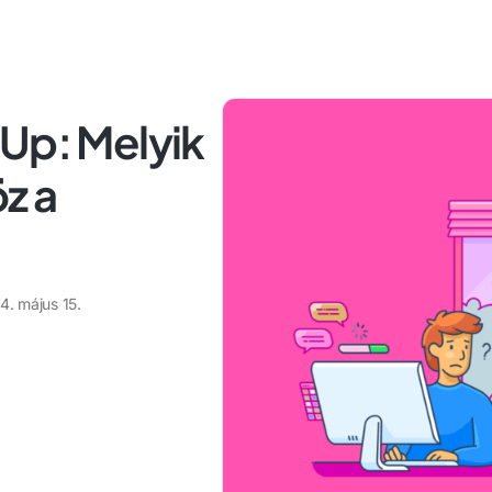
Up: Melyik
z a
4. május 15.