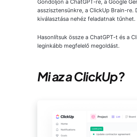
Gondoljon a ChatGPT-re, a Google Gemi
asszisztensünkre, a ClickUp Brain-re.
kiválasztása nehéz feladatnak tűnhet.
Hasonlítsuk össze a ChatGPT-t és a C
leginkább megfelelő megoldást.
Mi az a ClickUp?