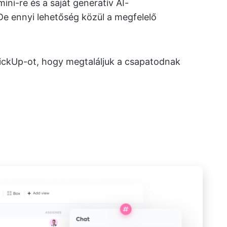
ni-re és a saját generatív AI-
 De ennyi lehetőség közül a megfelelő
lickUp-ot, hogy megtaláljuk a csapatodnak