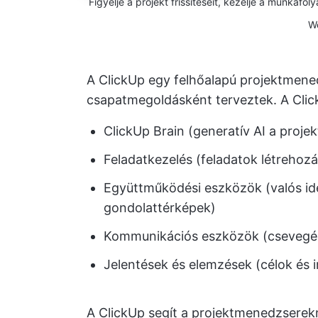
Figyelje a projekt frissítéseit, kezelje a munkaf
W
A ClickUp egy felhőalapú projektmene
csapatmegoldásként terveztek. A Clic
ClickUp Brain (generatív AI a proje
Feladatkezelés (feladatok létrehoz
Együttműködési eszközök (valós id
gondolattérképek)
Kommunikációs eszközök (csevegés
Jelentések és elemzések (célok és i
A ClickUp segít a projektmenedzserek