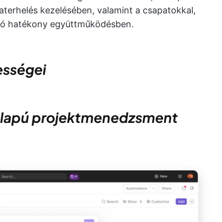
terhelés kezelésében, valamint a csapatokkal,
való hatékony együttműködésben.
ességei
I-alapú projektmenedzsment