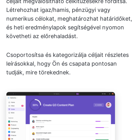
céljait megvalósítható célkitűzésekre fordítsa.
Létrehozhat igaz/hamis, pénzügyi vagy
numerikus célokat, meghatározhat határidőket,
és heti eredménylapok segítségével nyomon
követheti az előrehaladást.
Csoportosítsa és kategorizálja céljait részletes
leírásokkal, hogy Ön és csapata pontosan
tudják, mire törekednek.