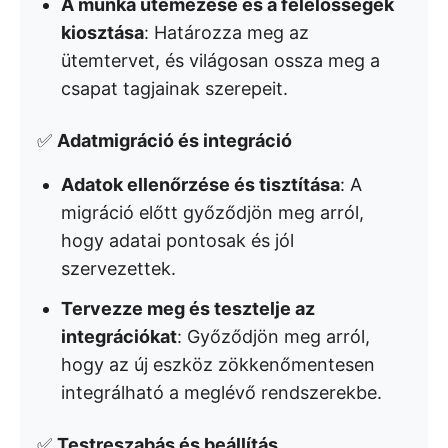
A munka ütemezése és a felelősségek
kiosztása
: Határozza meg az
ütemtervet, és világosan ossza meg a
csapat tagjainak szerepeit.
✅
Adatmigráció és integráció
Adatok ellenőrzése és tisztítása
: A
migráció előtt győződjön meg arról,
hogy adatai pontosak és jól
szervezettek.
Tervezze meg és tesztelje az
integrációkat
: Győződjön meg arról,
hogy az új eszköz zökkenőmentesen
integrálható a meglévő rendszerekbe.
✅
Testreszabás és beállítás