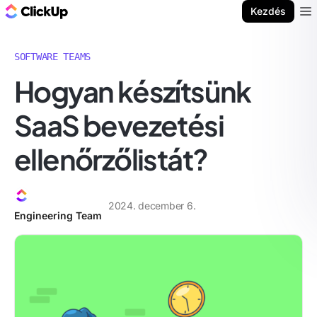
ClickUp blog
Kezdés
Ope
SOFTWARE TEAMS
Hogyan készítsünk
SaaS bevezetési
ellenőrzőlistát?
2024. december 6.
Engineering Team