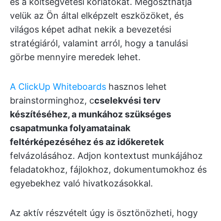
és a költségvetési korlátokat. Megoszthatja
velük az Ön által elképzelt eszközöket, és
világos képet adhat nekik a bevezetési
stratégiáról, valamint arról, hogy a tanulási
görbe mennyire meredek lehet.
A ClickUp Whiteboards
hasznos lehet
brainstorminghoz, c
cselekvési terv
készítéséhez, a munkához szükséges
csapatmunka folyamatainak
feltérképezéséhez és az időkeretek
felvázolásához. Adjon kontextust munkájához
feladatokhoz, fájlokhoz, dokumentumokhoz és
egyebekhez való hivatkozásokkal.
Az aktív részvételt úgy is ösztönözheti, hogy