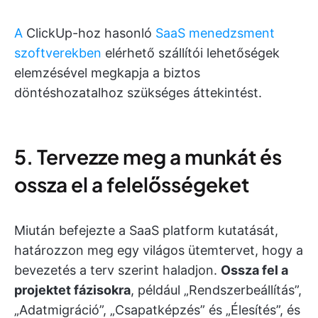
A
ClickUp-hoz hasonló
SaaS menedzsment
szoftverekben
elérhető szállítói lehetőségek
elemzésével megkapja a biztos
döntéshozatalhoz szükséges áttekintést.
5. Tervezze meg a munkát és
ossza el a felelősségeket
Miután befejezte a SaaS platform kutatását,
határozzon meg egy világos ütemtervet, hogy a
bevezetés a terv szerint haladjon.
Ossza fel a
projektet fázisokra
, például „Rendszerbeállítás”,
„Adatmigráció”, „Csapatképzés” és „Élesítés”, és