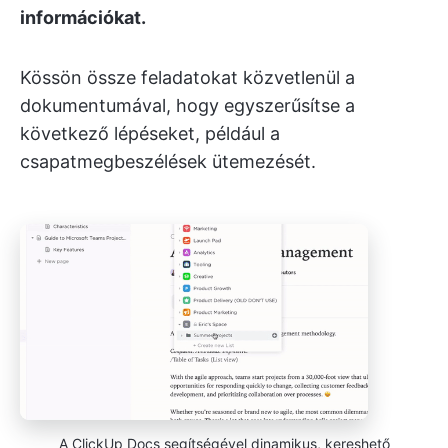
információkat.
Kössön össze feladatokat közvetlenül a
dokumentumával, hogy egyszerűsítse a
következő lépéseket, például a
csapatmegbeszélések ütemezését.
A ClickUp Docs segítségével dinamikus, kereshető