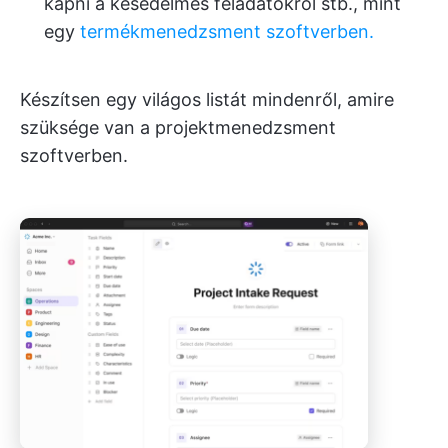
kapni a késedelmes feladatokról stb., mint
egy
termékmenedzsment szoftverben.
Készítsen egy világos listát mindenről, amire
szüksége van a projektmenedzsment
szoftverben.