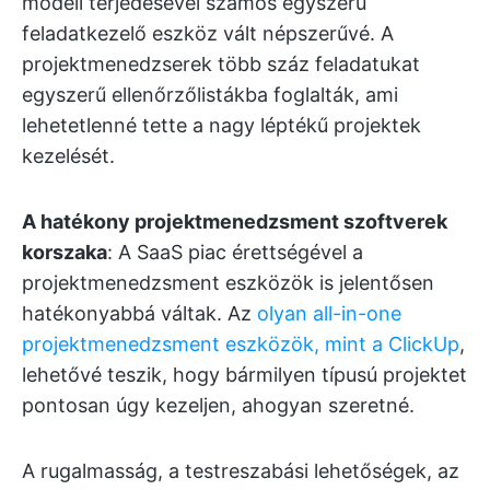
modell terjedésével számos egyszerű
feladatkezelő eszköz vált népszerűvé. A
projektmenedzserek több száz feladatukat
egyszerű ellenőrzőlistákba foglalták, ami
lehetetlenné tette a nagy léptékű projektek
kezelését.
A hatékony projektmenedzsment szoftverek
korszaka
: A SaaS piac érettségével a
projektmenedzsment eszközök is jelentősen
hatékonyabbá váltak. Az
olyan all-in-one
projektmenedzsment eszközök, mint a ClickUp
,
lehetővé teszik, hogy bármilyen típusú projektet
pontosan úgy kezeljen, ahogyan szeretné.
A rugalmasság, a testreszabási lehetőségek, az