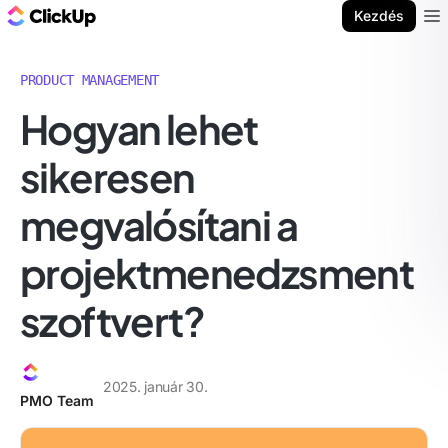
ClickUp blog
Kezdés
Ope
PRODUCT MANAGEMENT
Hogyan lehet
sikeresen
megvalósítani a
projektmenedzsment
szoftvert?
2025. január 30.
PMO Team