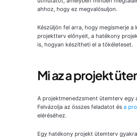
útmutatót, amelyben minden megtalálha
ahhoz, hogy ez megvalósuljon.
Készüljön fel arra, hogy megismerje a
projektterv előnyeit, a hatékony proje
is, hogyan készítheti el a tökéleteset.
Mi az a projekt üt
A projektmenedzsment ütemterv egy akt
Felvázolja az összes feladatot és
a pro
eléréséhez.
Egy hatékony projekt ütemterv gyakra