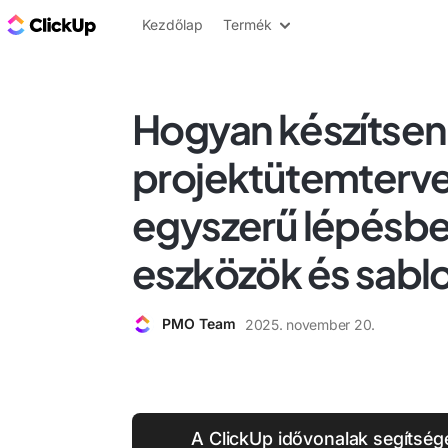
ClickUp blog
Kezdőlap
Termék
Hogyan készítsen
projektütemterve
egyszerű lépésbe
eszközök és sabl
PMO Team
2025. november 20.
A ClickUp idővonalak segítségé