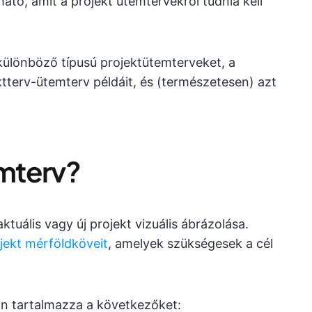
tó, amit a projekt ütemtervekről tudnia kell
 különböző típusú projektütemterveket, a
ktterv-ütemterv példáit, és (természetesen) azt
emterv?
uális vagy új projekt vizuális ábrázolása.
jekt mérföldköveit
, amelyek szükségesek a cél
n tartalmazza a következőket: