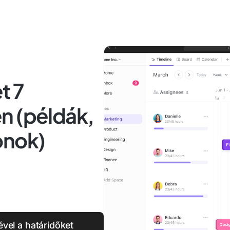
t 7
n (példák,
onok)
vel a határidőket