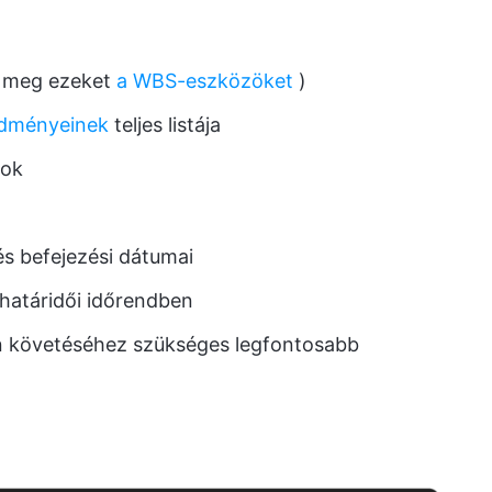
 meg ezeket
a WBS-eszközöket
)
edményeinek
teljes listája
sok
és befejezési dátumai
atáridői időrendben
n követéséhez szükséges legfontosabb