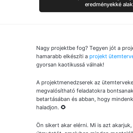
eredményekké alakí
Nagy projektbe fog? Tegyen jót a proj
hamarabb elkészíti a
projekt ütemterv
gyorsan kaotikussá válnak!
A projektmenedzserek az ütemterveket
megvalósítható feladatokra bontsanak
betartásában és abban, hogy mindenki 
haladjon.
🌻
Ön sikert akar elérni. Mi is azt akarju