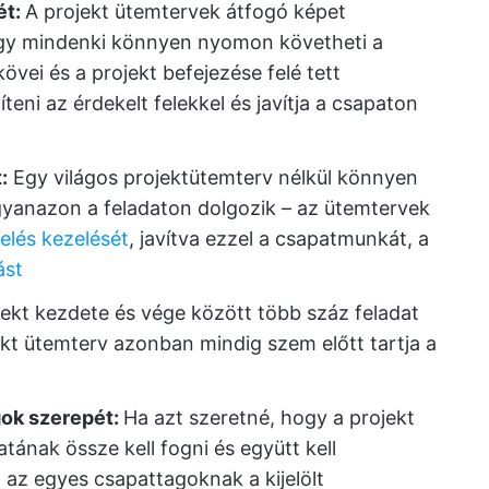
ét:
A projekt ütemtervek átfogó képet
így mindenki könnyen nyomon követheti a
övei és a projekt befejezése felé tett
teni az érdekelt felekkel és javítja a csapaton
:
Egy világos projektütemterv nélkül könnyen
gyanazon a feladaton dolgozik – az ütemtervek
elés kezelését
, javítva ezzel a csapatmunkát, a
ást
jekt kezdete és vége között több száz feladat
jekt ütemterv azonban mindig szem előtt tartja a
ok szerepét:
Ha azt szeretné, hogy a projekt
ának össze kell fogni és együtt kell
az egyes csapattagoknak a kijelölt