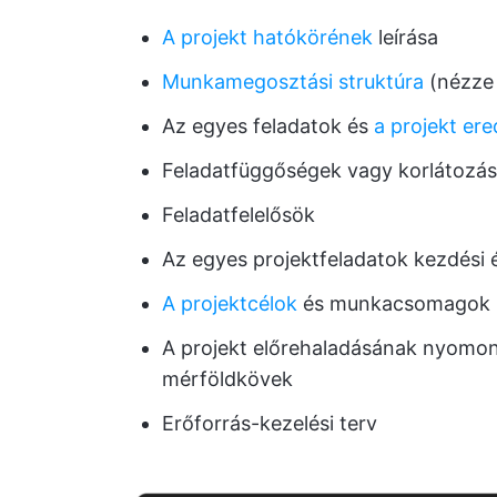
A projekt hatókörének
leírása
Munkamegosztási struktúra
(nézze
Az egyes feladatok és
a projekt er
Feladatfüggőségek vagy korlátozá
Feladatfelelősök
Az egyes projektfeladatok kezdési 
A projektcélok
és munkacsomagok h
A projekt előrehaladásának nyomo
mérföldkövek
Erőforrás-kezelési terv