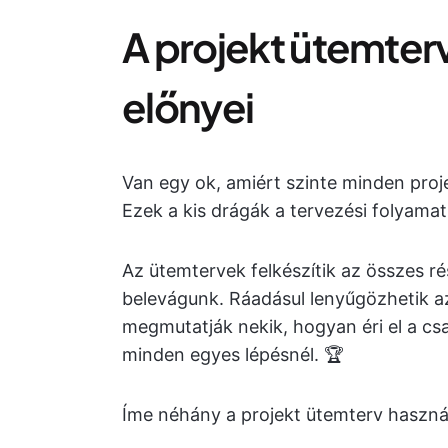
A projekt ütemter
előnyei
Van egy ok, amiért szinte minden pro
Ezek a kis drágák a tervezési folyamat
Az ütemtervek felkészítik az összes 
belevágunk. Ráadásul lenyűgözhetik az
megmutatják nekik, hogyan éri el a csa
minden egyes lépésnél. 🏆
Íme néhány a projekt ütemterv haszná