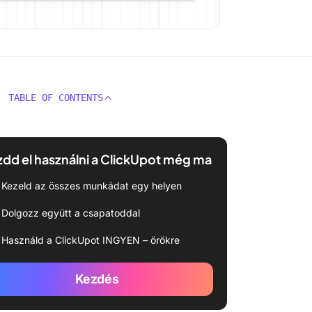
TABLE OF CONTENTS
dd el használni a ClickUpot még ma
Kezeld az összes munkádat egy helyen
Dolgozz együtt a csapatoddal
Használd a ClickUpot INGYEN – örökre
Kezdés