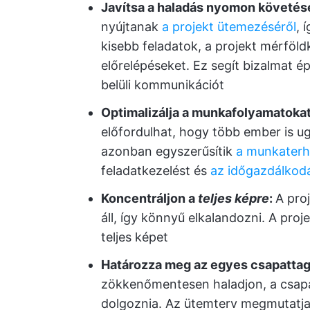
Javítsa a haladás nyomon követés
nyújtanak
a projekt ütemezéséről
, 
kisebb feladatok, a projekt mérföldk
előrelépéseket. Ez segít bizalmat épí
belüli kommunikációt
Optimalizálja a munkafolyamatokat
előfordulhat, hogy több ember is u
azonban egyszerűsítik
a munkaterh
feladatkezelést és
az időgazdálkod
Koncentráljon a
teljes képre
:
A pro
áll, így könnyű elkalandozni. A pro
teljes képet
Határozza meg az egyes csapattag
zökkenőmentesen haladjon, a csapat
dolgoznia. Az ütemterv megmutatja 