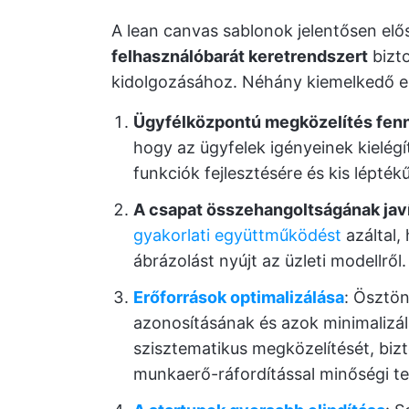
A lean canvas sablonok jelentősen elő
felhasználóbarát keretrendszert
bizto
kidolgozásához. Néhány kiemelkedő e
Ügyfélközpontú megközelítés fenn
hogy az ügyfelek igényeinek kielégí
funkciók fejlesztésére és kis lépté
A csapat összehangoltságának jav
gyakorlati együttműködést
azáltal,
ábrázolást nyújt az üzleti modellről.
Erőforrások optimalizálása
: Ösztön
azonosításának és azok minimalizál
szisztematikus megközelítését, bizt
munkaerő-ráfordítással minőségi ter