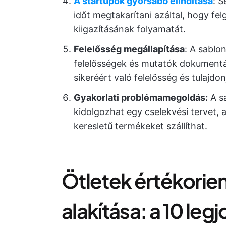
A startupok gyorsabb elindítása
: S
időt megtakarítani azáltal, hogy fel
kiigazításának folyamatát.
Felelősség megállapítása
: A sablo
felelősségek és mutatók dokumentál
sikeréért való felelősség és tulajdo
Gyakorlati problémamegoldás:
A s
kidolgozhat egy cselekvési tervet,
keresletű termékeket szállíthat.
Ötletek értékorie
alakítása: a 10 leg