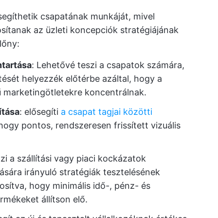
segíthetik csapatának munkáját, mivel
sítanak az üzleti koncepciók stratégiájának
lőny:
tartása
: Lehetővé teszi a csapatok számára,
tését helyezzék előtérbe azáltal, hogy a
kű marketingötletekre koncentrálnak.
ítása
: elősegíti
a csapat tagjai közötti
 hogy pontos, rendszeresen frissített vizuális
zi a szállítási vagy piaci kockázatok
ására irányuló stratégiák tesztelésének
osítva, hogy minimális idő-, pénz- és
mékeket állítson elő.