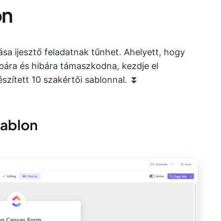
on
ása ijesztő feladatnak tűnhet. Ahelyett, hogy
bára és hibára támaszkodna, kezdje el
észített 10 szakértői sablonnal. ⏬
sablon