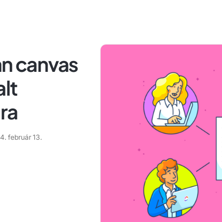
an canvas
lt
ra
. február 13.