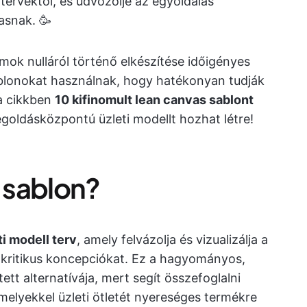
tervektől, és üdvözölje az egyoldalas
asnak. 🥳
ok nulláról történő elkészítése időigényes
sablonokat használnak, hogy hatékonyan tudják
a cikkben
10 kifinomult lean canvas sablont
oldásközpontú üzleti modellt hozhat létre!
s sablon?
ti modell terv
, amely felvázolja és vizualizálja a
 kritikus koncepciókat. Ez a hagyományos,
tt alternatívája, mert segít összefoglalni
elyekkel üzleti ötletét nyereséges termékre