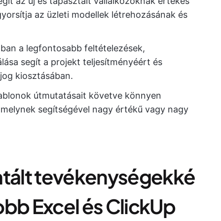
egít az új és tapasztalt vállalkozóknak értékes
gyorsítja az üzleti modellek létrehozásának és
nban a legfontosabb feltételezések,
ása segít a projekt teljesítményéért és
njog kiosztásában.
ablonok útmutatásait követve könnyen
 amelynek segítségével nagy értékű vagy nagy
ntált tevékenységekké
jobb Excel és ClickUp