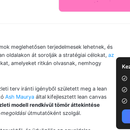
ok meglehetősen terjedelmesek lehetnek, és
 oldalakon át sorolják a stratégiai célokat,
az
kat, amelyeket ritkán olvasnak, nemhogy
Kez
ti terv iránti igényből született meg a lean
ozó
Ash Maurya
által kifejlesztett lean canvas
eti modell rendkívül tömör áttekintése
-megoldási
útmutatóként szolgál.