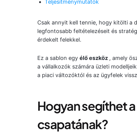
Teljesítménymutatók
Csak annyit kell tennie, hogy kitölti 
legfontosabb feltételezéseit és straté
érdekelt felekkel.
Ez a sablon egy
élő eszköz
, amely ös
a vállalkozók számára üzleti modelljei
a piaci változóktól és az ügyfelek vissza
Hogyan segíthet a 
csapatának?