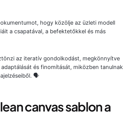
a dokumentumot, hogy közölje az üzleti modell
giáit a csapatával, a befektetőkkel és más
ztönzi az iteratív gondolkodást, megkönnyítve
k adaptálását és finomítását, miközben tanulnak
jelzéseiből. 🗣️
lean canvas sablon a