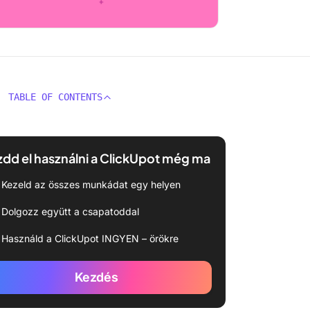
TABLE OF CONTENTS
dd el használni a ClickUpot még ma
Kezeld az összes munkádat egy helyen
Dolgozz együtt a csapatoddal
Használd a ClickUpot INGYEN – örökre
Kezdés