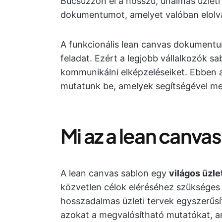
Búcsúzzon el a hosszú, unalmas üzleti 
dokumentumot, amelyet valóban elolv
A funkcionális lean canvas dokumentum
feladat. Ezért a legjobb vállalkozók 
kommunikálni elképzeléseiket. Ebben 
mutatunk be, amelyek segítségével meg
Mi az a lean canva
A lean canvas sablon egy
világos üzle
közvetlen célok eléréséhez szükséges
hosszadalmas üzleti tervek egyszerűsíte
azokat a megvalósítható mutatókat, am