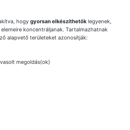
lakítva, hogy
gyorsan elkészíthetők
legyenek,
elemeire koncentráljanak. Tartalmazhatnak
ő alapvető területeket azonosítják:
avasolt megoldás(ok)