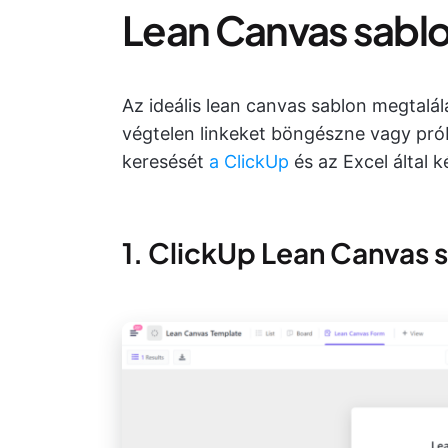
Lean Canvas sabl
Az ideális lean canvas sablon megtalál
végtelen linkeket böngészne vagy pró
keresését
a ClickUp
és az Excel által k
1. ClickUp Lean Canvas 