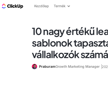
ClickUp blog
Kezdőlap
Termék
10 nagy értékű le
sablonok tapaszta
vállalkozók számá
Praburam
Growth Marketing Manager
2024