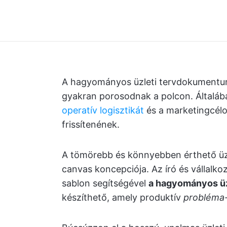
A hagyományos üzleti tervdokumentum
gyakran porosodnak a polcon. Általában
operatív logisztikát
és a marketingcélo
frissítenének.
A tömörebb és könnyebben érthető üzle
canvas koncepciója. Az író és vállalk
sablon segítségével
a hagyományos üzl
készíthető, amely produktív
probléma