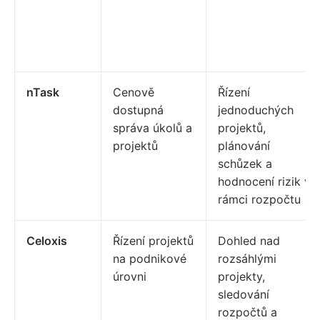
nTask
Cenově
Řízení
dostupná
jednoduchých
správa úkolů a
projektů,
projektů
plánování
schůzek a
hodnocení rizik v
rámci rozpočtu
Celoxis
Řízení projektů
Dohled nad
na podnikové
rozsáhlými
úrovni
projekty,
sledování
rozpočtů a