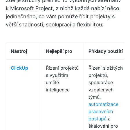
Zde je stručný přehled 15 výkonných alternativ
k Microsoft Project, z nichž každá nabízí něco
jedinečného, co vám pomůže řídit projekty s
větší snadností, spoluprací a flexibilitou:
Nástroj
Nejlepší pro
Příklady použití
ClickUp
Řízení projektů
Řízení složitých
s využitím
projektů,
umělé
spolupráce
inteligence
vzdálených
týmů,
automatizace
pracovních
postupů
a
škálování pro