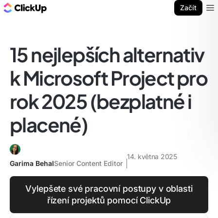
ClickUp blog
Začít
Ope
15 nejlepších alternativ
k Microsoft Project pro
rok 2025 (bezplatné i
placené)
14. května 2025
Garima Behal
Senior Content Editor
Vylepšete své pracovní postupy v oblasti
řízení projektů pomocí ClickUp