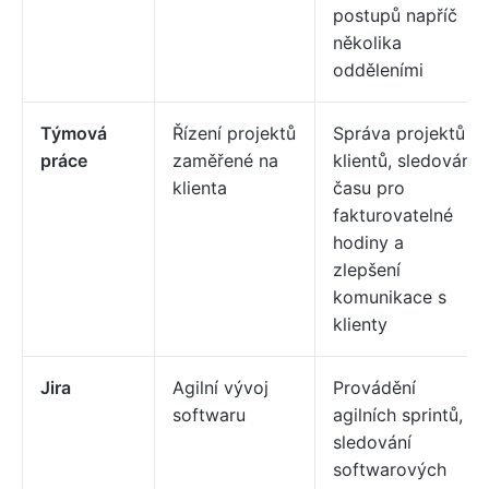
postupů napříč
několika
odděleními
Týmová
Řízení projektů
Správa projektů
práce
zaměřené na
klientů, sledování
klienta
času pro
fakturovatelné
hodiny a
zlepšení
komunikace s
klienty
Jira
Agilní vývoj
Provádění
softwaru
agilních sprintů,
sledování
softwarových