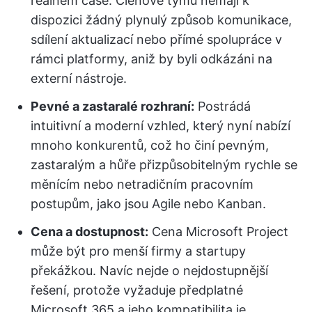
reálném čase. Členové týmu nemají k
dispozici žádný plynulý způsob komunikace,
sdílení aktualizací nebo přímé spolupráce v
rámci platformy, aniž by byli odkázáni na
externí nástroje.
Pevné a zastaralé rozhraní:
Postrádá
intuitivní a moderní vzhled, který nyní nabízí
mnoho konkurentů, což ho činí pevným,
zastaralým a hůře přizpůsobitelným rychle se
měnícím nebo netradičním pracovním
postupům, jako jsou Agile nebo Kanban.
Cena a dostupnost:
Cena Microsoft Project
může být pro menší firmy a startupy
překážkou. Navíc nejde o nejdostupnější
řešení, protože vyžaduje předplatné
Microsoft 365 a jeho kompatibilita je