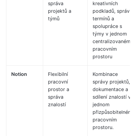
správa
kreativních
projektů a
podkladů, správa
týmů
termínů a
spolupráce s
týmy v jednom
centralizovaném
pracovním
prostoru
Notion
Flexibilní
Kombinace
pracovní
správy projektů,
prostor a
dokumentace a
správa
sdílení znalostí v
znalostí
jednom
přizpůsobitelném
pracovním
prostoru.