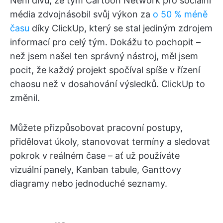
Není divu, že tým Cartoon Network pro sociální
média zdvojnásobil svůj výkon za
o 50 % méně
času
díky ClickUp, který se stal jediným zdrojem
informací pro celý tým. Dokážu to pochopit –
než jsem našel ten správný nástroj, měl jsem
pocit, že každý projekt spočíval spíše v řízení
chaosu než v dosahování výsledků. ClickUp to
změnil.
Můžete přizpůsobovat pracovní postupy,
přidělovat úkoly, stanovovat termíny a sledovat
pokrok v reálném čase – ať už používáte
vizuální panely, Kanban tabule, Ganttovy
diagramy nebo jednoduché seznamy.