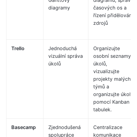
Ganttovy
diagramů, správa
diagramy
časových os a
řízení přidělování
zdrojů
Trello
Jednoduchá
Organizujte
vizuální správa
osobní seznamy
úkolů
úkolů,
vizualizujte
projekty malých
týmů a
organizujte úkoly
pomocí Kanban
tabulek.
Basecamp
Zjednodušená
Centralizace
spolupráce
komunikace