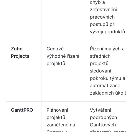
chyb a
zefektivnění
pracovních
postupů při
vývoji produktů
Zoho
Cenově
Řízení malých a
Projects
výhodné řízení
středních
projektů
projektů,
sledování
pokroku týmu a
automatizace
základních úkolů
GanttPRO
Plánování
Vytváření
projektů
podrobných
zaměřené na
Ganttových