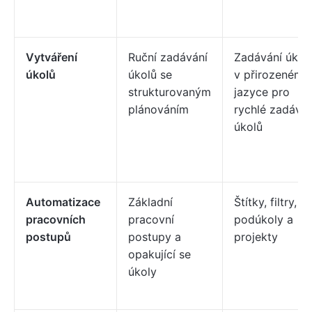
Vytváření
Ruční zadávání
Zadávání úkol
úkolů
úkolů se
v přirozeném
strukturovaným
jazyce pro
plánováním
rychlé zadáván
úkolů
Automatizace
Základní
Štítky, filtry,
pracovních
pracovní
podúkoly a
postupů
postupy a
projekty
opakující se
úkoly