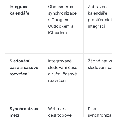
Integrace
Obousměrná
Zobrazení
kalendáře
synchronizace
kalendáře
s Googlem,
prostřednictví
Outlookem a
integrací
iCloudem
Sledování
Integrované
Žádné nativní
času a časové
sledování času
sledování času
rozvržení
a ruční časové
rozvržení
Synchronizace
Webové a
Plná
mezi
desktopové
synchronizace