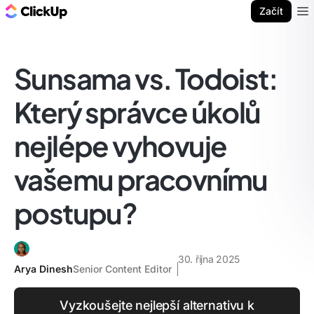
ClickUp blog
Začít
Ope
Sunsama vs. Todoist:
Který správce úkolů
nejlépe vyhovuje
vašemu pracovnímu
postupu?
30. října 2025
Arya Dinesh
Senior Content Editor
Vyzkoušejte nejlepší alternativu k