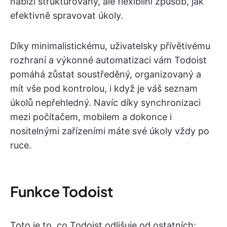
nabízí strukturovaný, ale flexibilní způsob, jak
efektivně spravovat úkoly.
Díky minimalistickému, uživatelsky přívětivému
rozhraní a výkonné automatizaci vám Todoist
pomáhá zůstat soustředěný, organizovaný a
mít vše pod kontrolou, i když je váš seznam
úkolů nepřehledný. Navíc díky synchronizaci
mezi počítačem, mobilem a dokonce i
nositelnými zařízeními máte své úkoly vždy po
ruce.
Funkce Todoist
Toto je to, co Todoist odlišuje od ostatních: