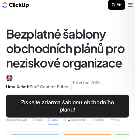
ClickUp blog
Začít
Ope
Bezplatné šablony
obchodních plánů pro
neziskové organizace
9. května 2025
Uma Kelath
Staff Content Editor
Získejte zdarma šablonu obchodního
plánu!