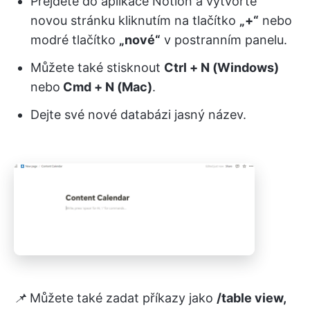
Přejděte do aplikace Notion a vytvořte
novou stránku kliknutím na tlačítko
„+“
nebo
modré tlačítko
„nové“
v postranním panelu.
Můžete také stisknout
Ctrl + N (Windows)
nebo
Cmd + N (Mac)
.
Dejte své nové databázi jasný název.
📌
Můžete také zadat příkazy jako
/table view,