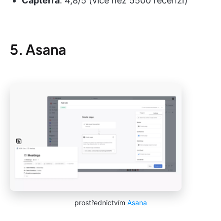
Capterra
: 4,8/5 (více než 5500 recenzí)
5. Asana
prostřednictvím
Asana