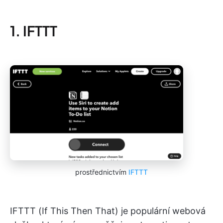
1. IFTTT
prostřednictvím
IFTTT
IFTTT (If This Then That) je populární webová