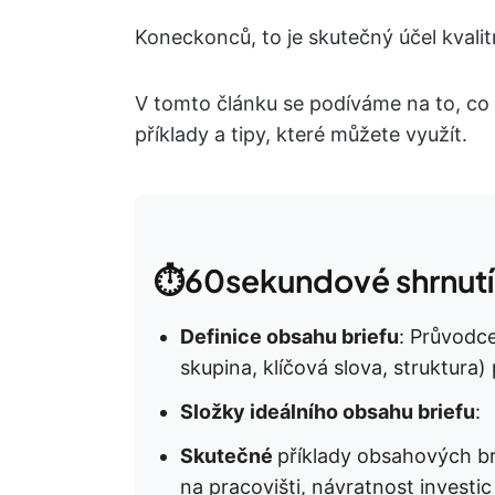
Koneckonců, to je skutečný účel kvali
V tomto článku se podíváme na to, co t
příklady a tipy, které můžete využít.
⏱️60sekundové shrnutí
Definice obsahu briefu
: Průvodce
skupina, klíčová slova, struktura)
Složky ideálního obsahu briefu
:
Skutečné
příklady obsahových br
na pracovišti, návratnost investi