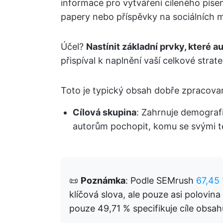
informace pro vytváření cíleného píse
papery nebo příspěvky na sociálních m
Účel?
Nastínit základní prvky, které au
přispíval k naplnění vaší celkové stra
Toto je typický obsah dobře zpracov
Cílová skupina
: Zahrnuje demograf
autorům pochopit, komu se svými te
📜
Poznámka
: Podle SEMrush
67,45
klíčová slova, ale pouze asi polovin
pouze 49,71 % specifikuje cíle obsah