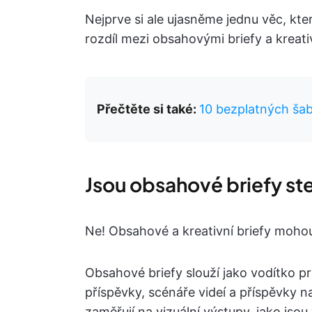
Nejprve si ale ujasněme jednu věc, kt
rozdíl mezi obsahovými briefy a kreativ
Přečtěte si také:
10 bezplatných šab
Jsou obsahové briefy ste
Ne! Obsahové a kreativní briefy mohou
Obsahové briefy slouží jako vodítko p
příspěvky, scénáře videí a příspěvky na
zaměřují na vizuální výstupy, jako jsou 