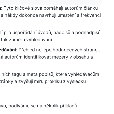
a
: Tyto klíčové slova pomáhají autorům článků
 a někdy dokonce navrhují umístění a frekvenci
.
ní pro uspořádání úvodů, nadpisů a podnadpisů
, tak záměru vyhledávání.
edávání
: Přehled nejlépe hodnocených stránek
há autorům identifikovat mezery v obsahu a
tulních tagů a meta popisů, které vyhledávačům
tránky a zvyšují míru prokliku z výsledků
vu, podíváme se na několik příkladů.