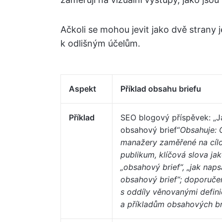
Ačkoli se mohou jevit jako dvě strany 
k odlišným účelům.
Aspekt
Příklad obsahu briefu
Příklad
SEO blogový příspěvek: „J
obsahový brief“
Obsahuje:
manažery zaměřené na cíl
publikum, klíčová slova ja
„obsahový brief“, „jak naps
obsahový brief“; doporuče
s oddíly věnovanými defin
a příkladům obsahových br