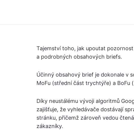
Tajemství toho, jak upoutat pozornos
a podrobných obsahových briefs.
Účinný obsahový brief je dokonale v sou
MoFu (střední část trychtýře) a BoFu (
Díky neustálému vývoji algoritmů Goog
zajišťuje, že vyhledávače dostávají spr
stránku, přičemž zároveň vedou čtenáře
zákazníky.