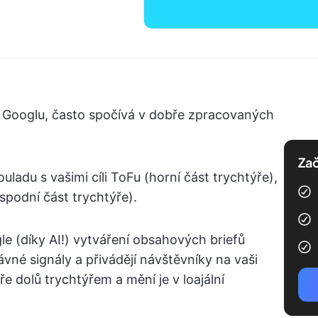
t Googlu, často spočívá v dobře zpracovaných
Zač
ladu s vašimi cíli ToFu (horní část trychtýře),
spodní část trychtýře).
le (díky AI!) vytváření obsahových briefů
ávné signály a přivádějí návštěvníky na vaši
 dolů trychtýřem a mění je v loajální