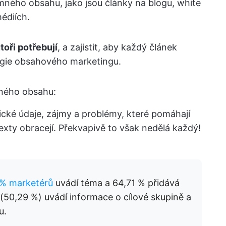
mného obsahu, jako jsou články na blogu, white
édiích.
toři potřebují
, a zajistit, aby každý článek
tegie obsahového marketingu.
aného obsahu:
ické údaje, zájmy a problémy, které pomáhají
xty obracejí. Překvapivě to však nedělá každý!
 % marketérů
uvádí téma a 64,71 % přidává
a (50,29 %) uvádí informace o cílové skupině a
u.