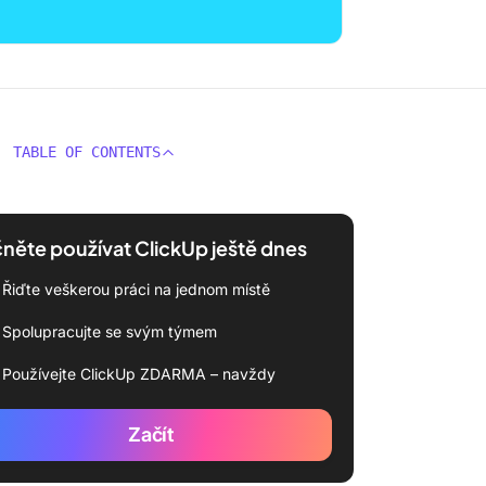
TABLE OF CONTENTS
něte používat ClickUp ještě dnes
Řiďte veškerou práci na jednom místě
Spolupracujte se svým týmem
Používejte ClickUp ZDARMA – navždy
Začít