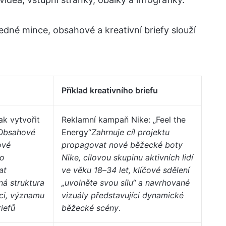
jedné mince, obsahové a kreativní briefy slouží
Příklad kreativního briefu
ak vytvořit
Reklamní kampaň Nike: „Feel the
 Obsahové
Energy“
Zahrnuje cíl projektu
ové
propagovat nové běžecké boty
ko
Nike, cílovou skupinu aktivních lidí
at
ve věku 18–34 let, klíčové sdělení
ná struktura
„uvolněte svou sílu“ a navrhované
ici, významu
vizuály představující dynamické
iefů
běžecké scény
.