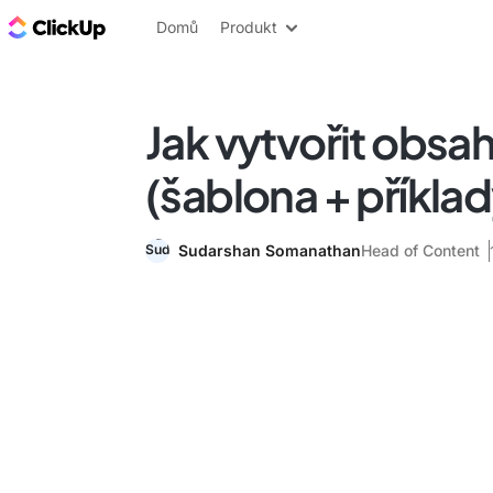
ClickUp blog
Domů
Produkt
Jak vytvořit obsa
(šablona + příklad
Sudarshan Somanathan
Head of Content