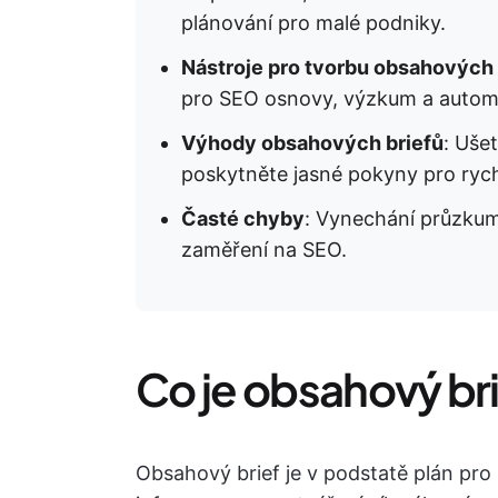
plánování pro malé podniky.
Nástroje pro tvorbu obsahových 
pro SEO osnovy, výzkum a automa
Výhody obsahových briefů
: Uše
poskytněte jasné pokyny pro rychl
Časté chyby
: Vynechání průzkumu
zaměření na SEO.
Co je obsahový br
Obsahový brief je v podstatě plán pro