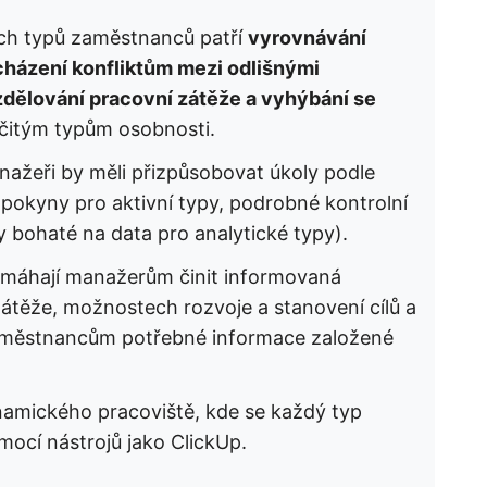
ných typů zaměstnanců patří
vyrovnávání
házení konfliktům mezi odlišnými
zdělování pracovní zátěže a vyhýbání se
čitým typům osobnosti.
nažeři by měli přizpůsobovat úkoly podle
pokyny pro aktivní typy, podrobné kontrolní
y bohaté na data pro analytické typy).
pomáhají manažerům činit informovaná
zátěže, možnostech rozvoje a stanovení cílů a
zaměstnancům potřebné informace založené
namického pracoviště, kde se každý typ
mocí nástrojů jako ClickUp.