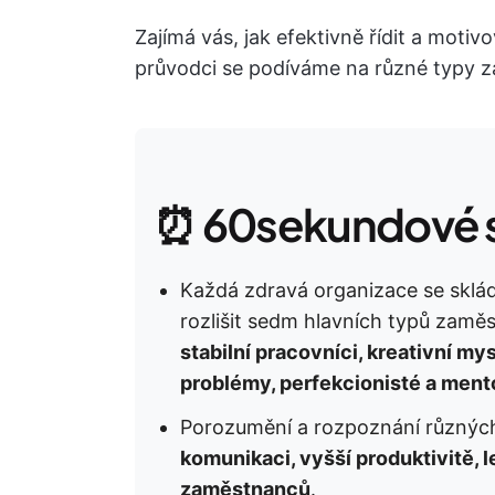
Zajímá vás, jak efektivně řídit a mot
průvodci se podíváme na různé typy z
⏰ 60sekundové s
Každá zdravá organizace se sklá
rozlišit sedm hlavních typů zamě
stabilní pracovníci, kreativní mysl
problémy, perfekcionisté a ment
Porozumění a rozpoznání různýc
komunikaci, vyšší produktivitě, l
zaměstnanců
.