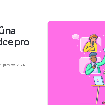
ů na
dce pro
6. prosince 2024