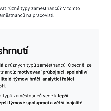
ivovat různé typy zaměstnanců? V tomto
aměstnanců na pracovišti.
hrnutí
dá z různých typů zaměstnanců. Obecně lze
stnanců:
motivovaní průbojníci, spolehliví
itelé, týmoví hráči, analytici řešící
oři
.
h typů zaměstnanců vede k
lepší
epší týmové spolupráci a větší loajalitě