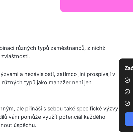
binaci různých typů zaměstnanců, z nichž
 zvláštnosti.
Zač
zvami a nezávislostí, zatímco jiní prospívají v
o různých typů jako manažer není jen
ným, ale přináší s sebou také specifické výzvy
dílů vám pomůže využít potenciál každého
nout úspěchu.