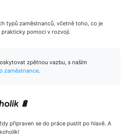
ch typů zaměstnanců, včetně toho, co je
m prakticky pomoci v rozvoji.
poskytovat zpětnou vazbu, s naším
ro zaměstnance
.
olik 🔋
dy připraven se do práce pustit po hlavě. A
oholik!