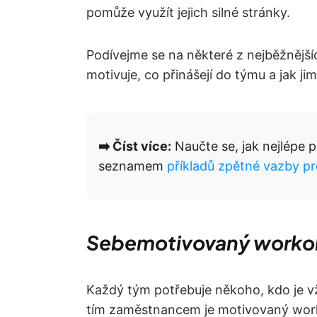
pomůže využít jejich silné stránky.
Podívejme se na některé z nejběžnější
motivuje, co přinášejí do týmu a jak ji
➡️ Číst více:
Naučte se, jak nejlépe 
seznamem
příkladů zpětné vazby p
Sebemotivovaný workoh
Každý tým potřebuje někoho, kdo je vž
tím zaměstnancem je motivovaný work