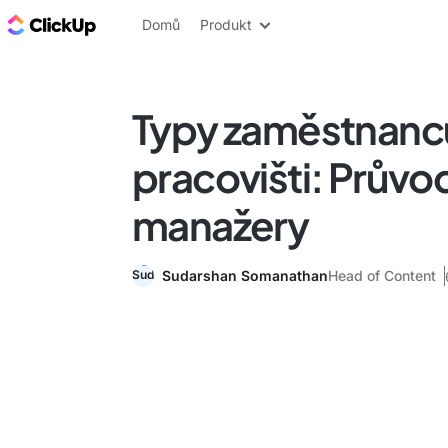
ClickUp blog
Domů
Produkt
Typy zaměstnanc
pracovišti: Průvo
manažery
Sudarshan Somanathan
Head of Content