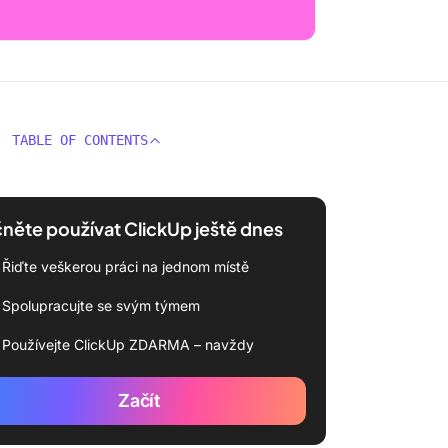
TABLE OF CONTENTS
něte používat ClickUp ještě dnes
Řiďte veškerou práci na jednom místě
Spolupracujte se svým týmem
Používejte ClickUp ZDARMA – navždy
Začít