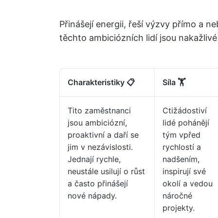
Přinášejí energii, řeší výzvy přímo a n
těchto ambiciózních lidí jsou nakažliv
Charakteristiky 📋
Síla 🏋
Tito zaměstnanci
Ctižádostiví
jsou ambiciózní,
lidé pohánějí
proaktivní a daří se
tým vpřed
jim v nezávislosti.
rychlostí a
Jednají rychle,
nadšením,
neustále usilují o růst
inspirují své
a často přinášejí
okolí a vedou
nové nápady.
náročné
projekty.