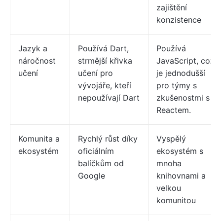
zajištění
konzistence
Jazyk a
Používá Dart,
Používá
náročnost
strmější křivka
JavaScript, což
učení
učení pro
je jednodušší
vývojáře, kteří
pro týmy s
nepoužívají Dart
zkušenostmi s
Reactem.
Komunita a
Rychlý růst díky
Vyspělý
ekosystém
oficiálním
ekosystém s
balíčkům od
mnoha
Google
knihovnami a
velkou
komunitou