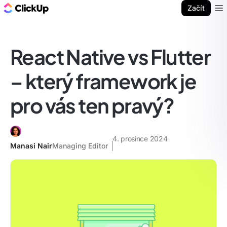
ClickUp blog
Začít
Ope
React Native vs Flutter
– který framework je
pro vás ten pravý?
4. prosince 2024
Manasi Nair
Managing Editor