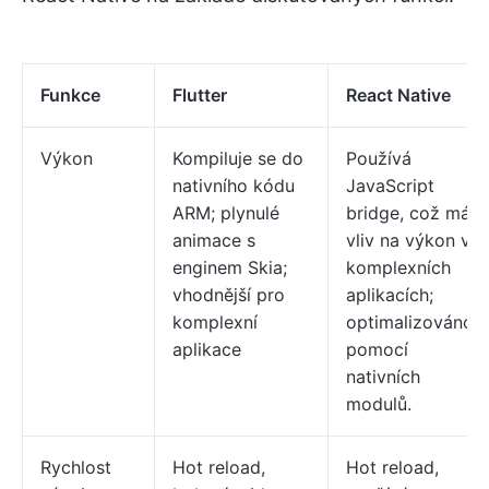
Funkce
Flutter
React Native
Výkon
Kompiluje se do
Používá
nativního kódu
JavaScript
ARM; plynulé
bridge, což má
animace s
vliv na výkon v
enginem Skia;
komplexních
vhodnější pro
aplikacích;
komplexní
optimalizováno
aplikace
pomocí
nativních
modulů.
Rychlost
Hot reload,
Hot reload,