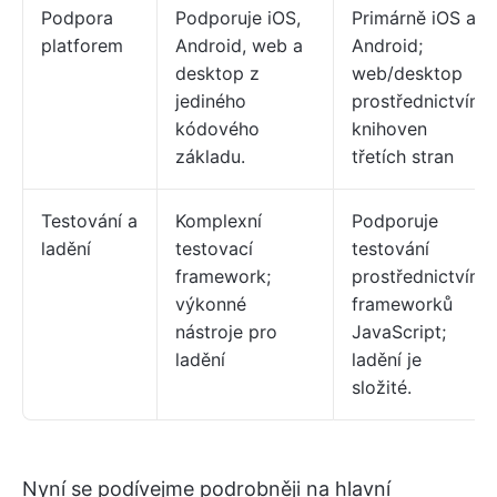
Podpora
Podporuje iOS,
Primárně iOS a
platforem
Android, web a
Android;
desktop z
web/desktop
jediného
prostřednictvím
kódového
knihoven
základu.
třetích stran
Testování a
Komplexní
Podporuje
ladění
testovací
testování
framework;
prostřednictvím
výkonné
frameworků
nástroje pro
JavaScript;
ladění
ladění je
složité.
Nyní se podívejme podrobněji na hlavní