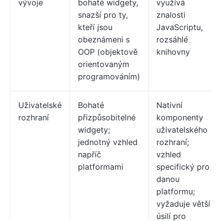
vývoje
bohaté widgety,
využívá
snazší pro ty,
znalosti
kteří jsou
JavaScriptu,
obeznámeni s
rozsáhlé
OOP (objektově
knihovny
orientovaným
programováním)
Uživatelské
Bohaté
Nativní
rozhraní
přizpůsobitelné
komponenty
widgety;
uživatelského
jednotný vzhled
rozhraní;
napříč
vzhled
platformami
specifický pro
danou
platformu;
vyžaduje větší
úsilí pro