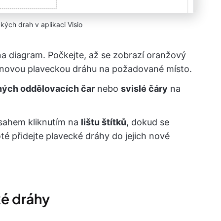
kých drah v aplikaci Visio
a diagram. Počkejte, až se zobrazí oranžový
te novou plaveckou dráhu na požadované místo.
ých oddělovacích čar
nebo
svislé čáry
na
bsahem kliknutím na
lištu štítků
, dokud se
é přidejte plavecké dráhy do jejich nové
ké dráhy