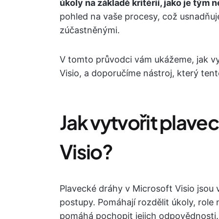
úkoly na základě kritérií, jako je tým 
pohled na vaše procesy, což usnadňuje
zúčastněnými.
V tomto průvodci vám ukážeme, jak vyt
Visio, a doporučíme nástroj, který tent
Jak vytvořit plavec
Visio?
Plavecké dráhy v Microsoft Visio jsou 
postupy. Pomáhají rozdělit úkoly, role
pomáhá pochopit jejich odpovědnosti.