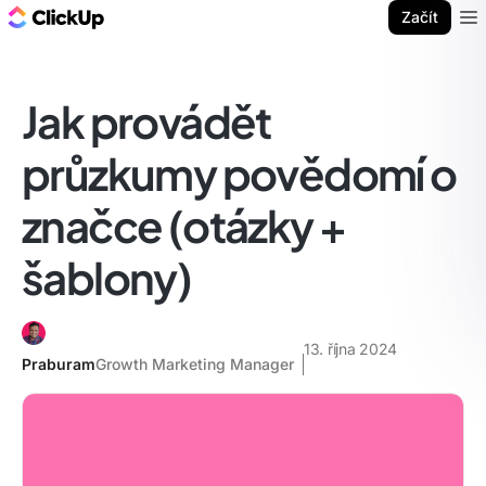
ClickUp blog
Začít
Ope
Jak provádět
průzkumy povědomí o
značce (otázky +
šablony)
13. října 2024
Praburam
Growth Marketing Manager