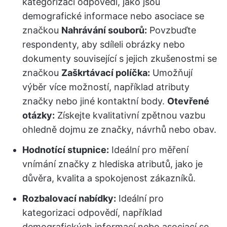
kategorizaci odpovědí, jako jsou
demografické informace nebo asociace se
značkou
Nahrávání souborů:
Povzbuďte
respondenty, aby sdíleli obrázky nebo
dokumenty související s jejich zkušenostmi se
značkou
Zaškrtávací políčka:
Umožňují
výběr více možností, například atributy
značky nebo jiné kontaktní body.
Otevřené
otázky:
Získejte kvalitativní zpětnou vazbu
ohledně dojmu ze značky, návrhů nebo obav.
Hodnotící stupnice:
Ideální pro měření
vnímání značky z hlediska atributů, jako je
důvěra, kvalita a spokojenost zákazníků.
Rozbalovací nabídky:
Ideální pro
kategorizaci odpovědí, například
demografických informací nebo asociací se