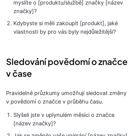
myslíte o [produktu/službě] značky [název
značky]?
Kdybyste si měli zakoupit [produkt], jaké
vlastnosti by pro vás byly nejdůležitější?
Sledování povědomí o značce
v čase
Pravidelné průzkumy umožňují sledovat změny
v povědomí o značce v průběhu času.
Slyšeli jste v uplynulém měsíci o značce
[název značky]?
Jak se změnilo vaše vnímání [název značky]