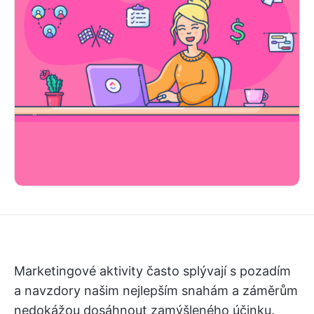
Marketingové aktivity často splývají s pozadím
a navzdory našim nejlepším snahám a záměrům
nedokážou dosáhnout zamýšleného účinku.