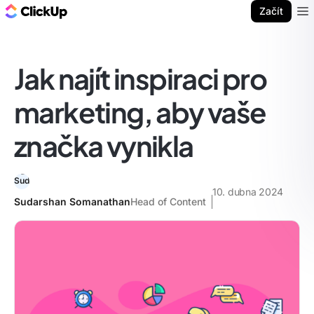
ClickUp blog
Začít
Ope
Jak najít inspiraci pro
marketing, aby vaše
značka vynikla
10. dubna 2024
Sudarshan Somanathan
Head of Content