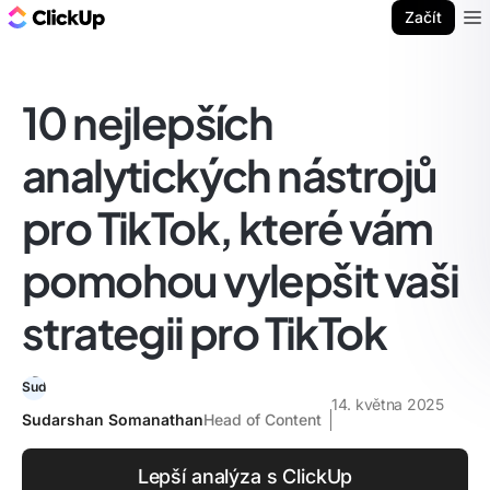
ClickUp blog
Začít
Ope
10 nejlepších
analytických nástrojů
pro TikTok, které vám
pomohou vylepšit vaši
strategii pro TikTok
14. května 2025
Sudarshan Somanathan
Head of Content
Lepší analýza s ClickUp