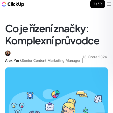
ClickUp blog
Začít
Ope
Co je řízení značky:
Komplexní průvodce
13. února 2024
Alex York
Senior Content Marketing Manager