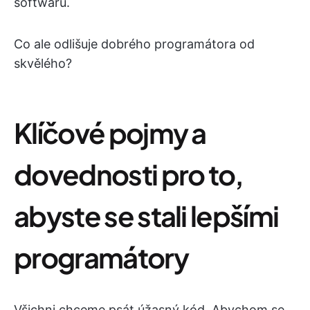
softwaru.
Co ale odlišuje dobrého programátora od
skvělého?
Klíčové pojmy a
dovednosti pro to,
abyste se stali lepšími
programátory
Všichni chceme psát úžasný kód. Abychom se