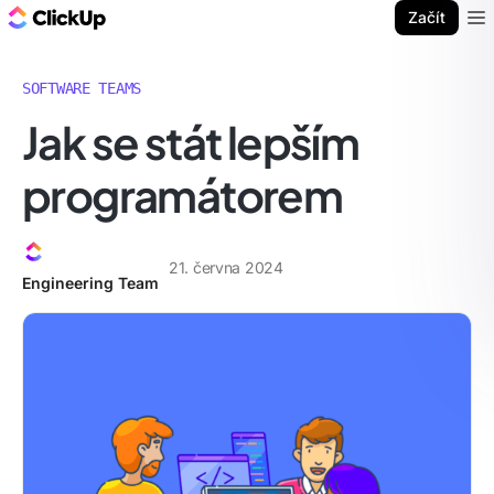
ClickUp blog
Začít
Ope
SOFTWARE TEAMS
Jak se stát lepším
programátorem
21. června 2024
Engineering Team