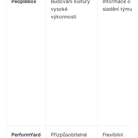
Peoplebox
Budování kultury
Informace o
vysoké
sladění týmu
výkonnosti
PerformYard
Přizpůsobitelné
Flexibilní