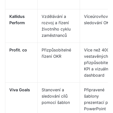
Kallidus
Vzdělávání a
Víceúrovňové
Perform
rozvoj a řízení
sledování OKR
životního cyklu
zaměstnanců
Profit. co
Přizpůsobitelné
Více než 400
řízení OKR
vestavěných a
přizpůsobiteln
KPI a vizuální
dashboard
Viva Goals
Stanovení a
Připravené
sledování cílů
šablony
pomocí šablon
prezentací pro
PowerPoint