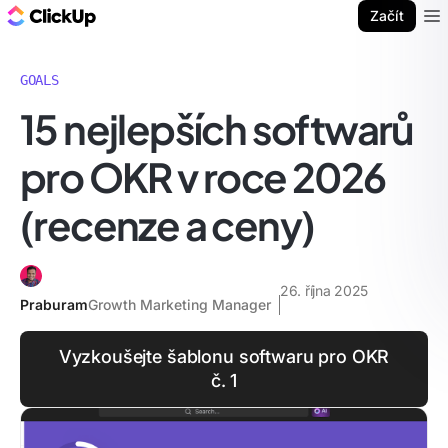
ClickUp blog
Začít
Ope
GOALS
15 nejlepších softwarů
pro OKR v roce 2026
(recenze a ceny)
26. října 2025
Praburam
Growth Marketing Manager
Vyzkoušejte šablonu softwaru pro OKR
č. 1