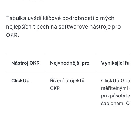
Tabulka uvádí klíčové podrobnosti o mých
nejlepších tipech na softwarové nástroje pro
OKR.
Nástroj OKR
Nejvhodnější pro
Vynikající fun
ClickUp
Řízení projektů
ClickUp Goals 
OKR
měřitelnými cíli
přizpůsobiteln
šablonami OKR