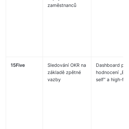
zaměstnanců
15Five
Sledování OKR na
Dashboard pro
základě zpětné
hodnocení „Bes
vazby
self“ a high-fiv