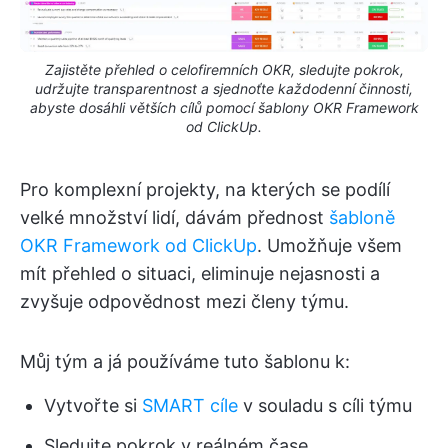
Zajistěte přehled o celofiremních OKR, sledujte pokrok,
udržujte transparentnost a sjednoťte každodenní činnosti,
abyste dosáhli větších cílů pomocí šablony OKR Framework
od ClickUp.
Pro komplexní projekty, na kterých se podílí
velké množství lidí, dávám přednost
šabloně
OKR Framework od ClickUp
. Umožňuje všem
mít přehled o situaci, eliminuje nejasnosti a
zvyšuje odpovědnost mezi členy týmu.
Můj tým a já používáme tuto šablonu k:
Vytvořte si
SMART cíle
v souladu s cíli týmu
Sledujte pokrok v reálném čase