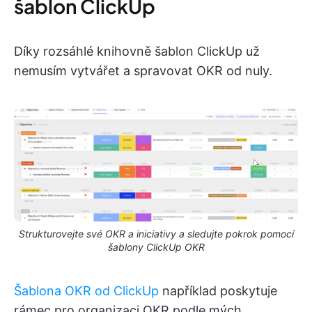
šablon ClickUp
Díky rozsáhlé knihovně šablon ClickUp už
nemusím vytvářet a spravovat OKR od nuly.
Strukturovejte své OKR a iniciativy a sledujte pokrok pomocí
šablony ClickUp OKR
Šablona OKR od ClickUp
například poskytuje
rámec pro organizaci OKR podle mých