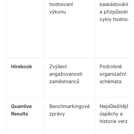
hodnocení
kaskádování cí
výkonu
a přizpůsobite
cykly hodnoce
Hirebook
Zvýšení
Podrobné
angažovanosti
organizační
zaměstnanců
schémata
Quantive
Benchmarkingové
Nejdůležitější
Results
zprávy
úspěchy a
historie verzí 