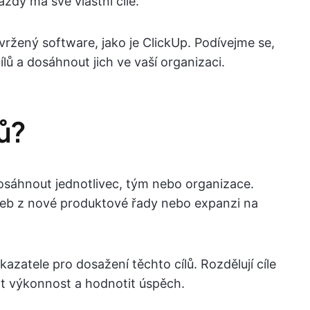
aždý má své vlastní cíle.
avržený software, jako je ClickUp. Podívejme se,
ílů a dosáhnout jich ve vaší organizaci.
lů?
osáhnout jednotlivec, tým nebo organizace.
ržeb z nové produktové řady nebo expanzi na
kazatele pro dosažení těchto cílů. Rozdělují cíle
at výkonnost a hodnotit úspěch.