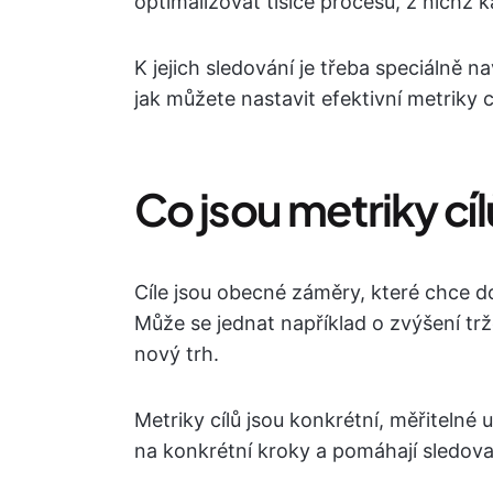
optimalizovat tisíce procesů, z nichž k
K jejich sledování je třeba speciálně n
jak můžete nastavit efektivní metriky c
Co jsou metriky cí
Cíle jsou obecné záměry, které chce d
Může se jednat například o zvýšení t
nový trh.
Metriky cílů jsou konkrétní, měřitelné u
na konkrétní kroky a pomáhají sledov