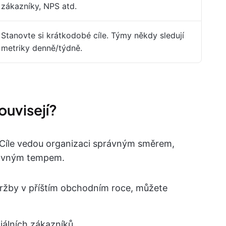
zákazníky, NPS atd.
Stanovte si krátkodobé cíle. Týmy někdy sledují
metriky denně/týdně.
souvisejí?
. Cíle vedou organizaci správným směrem,
právným tempem.
 tržby v příštím obchodním roce, můžete
álních zákazníků