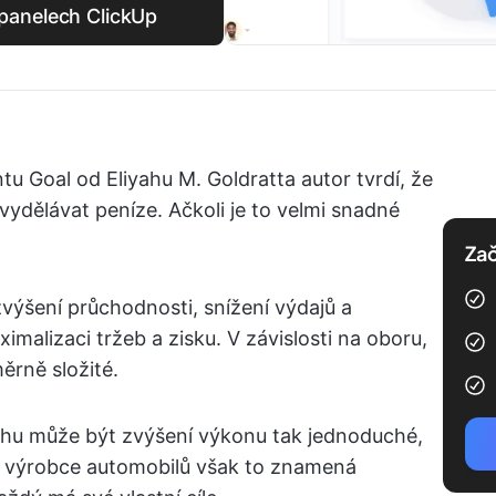
v panelech ClickUp
u Goal od Eliyahu M. Goldratta autor tvrdí, že
vydělávat peníze. Ačkoli je to velmi snadné
Zač
 zvýšení průchodnosti, snížení výdajů a
imalizaci tržeb a zisku. V závislosti na oboru,
ěrně složité.
ahu může být zvýšení výkonu tak jednoduché,
ro výrobce automobilů však to znamená