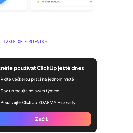
TABLE OF CONTENTS
něte používat ClickUp ještě dnes
Řiďte veškerou práci na jednom místě
Spolupracujte se svým týmem
Používejte ClickUp ZDARMA – navždy
Začít