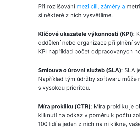
Při rozlišování
mezi cíli, záměry a
metri
si některé z nich vysvětlíme.
Klíčové ukazatele výkonnosti (KPI)
: 
oddělení nebo organizace při plnění sv
KPI například počet odpracovaných ho
Smlouva o úrovni služeb (SLA)
: SLA j
Například tým údržby softwaru může m
s vysokou prioritou.
Míra prokliku (CTR)
: Míra prokliku je 
kliknutí na odkaz v poměru k počtu zo
100 lidí a jeden z nich na ni klikne, vaš