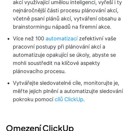
akcí využívající umělou inteligenci, vyřeší i ty
nejnáročnější části procesu plánování akcí,
včetně psaní plánů akcí, vytváření obsahu a
brainstormingu nápadů na firemní akce.
Více než 100
automatizací
zefektivní vaše
pracovní postupy při plánování akcí a
automatizuje opakující se úkoly, abyste se
mohli soustředit na klíčové aspekty
plánovacího procesu.
Vytvářejte sledovatelné cíle, monitorujte je,
měřte jejich plnění a automatizujte sledování
pokroku pomocí
cílů ClickUp
.
Omezení ClickUp