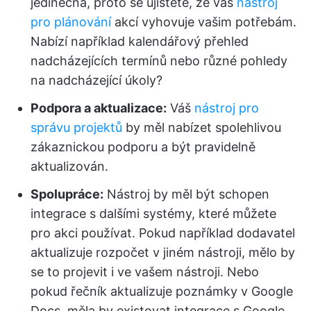
jedinečná, proto se ujistěte, že váš
nástroj
pro plánování
akcí vyhovuje vašim potřebám.
Nabízí například kalendářový přehled
nadcházejících termínů nebo různé pohledy
na nadcházející úkoly?
Podpora a aktualizace:
Váš
nástroj pro
správu projektů
by měl nabízet spolehlivou
zákaznickou podporu a být pravidelně
aktualizován.
Spolupráce:
Nástroj by měl být schopen
integrace s dalšími systémy, které můžete
pro akci používat. Pokud například dodavatel
aktualizuje rozpočet v jiném nástroji, mělo by
se to projevit i ve vašem nástroji. Nebo
pokud řečník aktualizuje poznámky v Google
Docs, měla by existovat integrace s Google