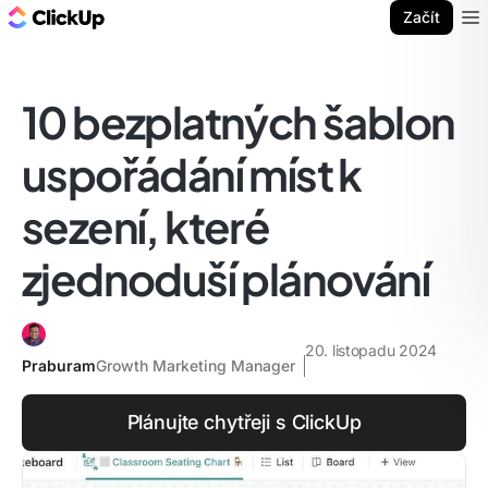
ClickUp blog
Začít
Ope
10 bezplatných šablon
uspořádání míst k
sezení, které
zjednoduší plánování
20. listopadu 2024
Praburam
Growth Marketing Manager
Plánujte chytřeji s ClickUp