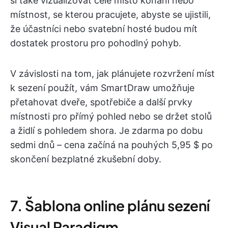
si také vizualizovat celé místo konání nebo
místnost, se kterou pracujete, abyste se ujistili,
že účastníci nebo svatební hosté budou mít
dostatek prostoru pro pohodlný pohyb.
V závislosti na tom, jak plánujete rozvržení míst
k sezení použít, vám SmartDraw umožňuje
přetahovat dveře, spotřebiče a další prvky
místnosti pro přímý pohled nebo se držet stolů
a židlí s pohledem shora. Je zdarma po dobu
sedmi dnů – cena začíná na pouhých 5,95 $ po
skončení bezplatné zkušební doby.
7. Šablona online plánu sezení
Visual Paradigm