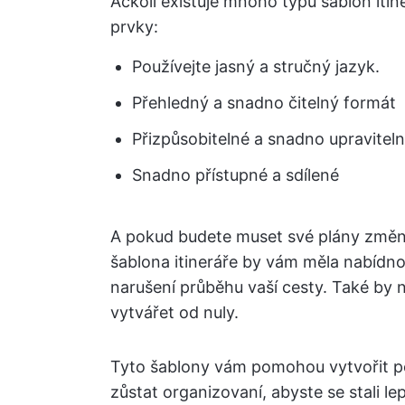
Ačkoli existuje mnoho typů šablon itine
prvky:
Používejte jasný a stručný jazyk.
Přehledný a snadno čitelný formát
Přizpůsobitelné a snadno upravitel
Snadno přístupné a sdílené
A pokud budete muset své plány změni
šablona itineráře by vám měla nabídnou
narušení průběhu vaší cesty. Také by n
vytvářet od nuly.
Tyto šablony vám pomohou vytvořit per
zůstat organizovaní, abyste se stali le