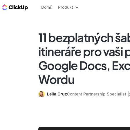
ClickUp blog
Domů
Produkt
11 bezplatných ša
itineráře pro vaši p
Google Docs, Exc
Wordu
Leila Cruz
Content Partnership Specialist