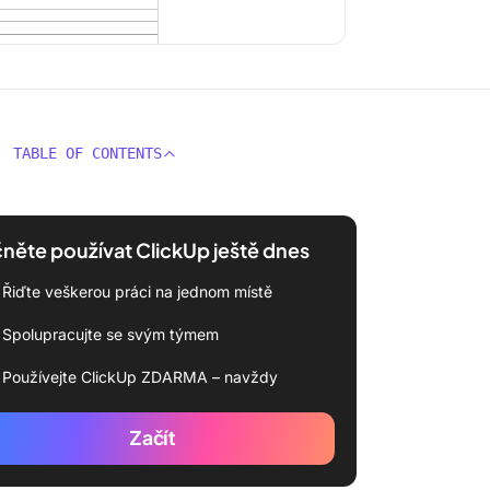
TABLE OF CONTENTS
něte používat ClickUp ještě dnes
Řiďte veškerou práci na jednom místě
Spolupracujte se svým týmem
Používejte ClickUp ZDARMA – navždy
Začít