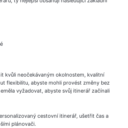
rářů, ty nejlepší obsahují následující základní
né
t kvůli neočekávaným okolnostem, kvalitní
t flexibilitu, abyste mohli provést změny bez
eměla vyžadovat, abyste svůj itinerář začínali
sonalizovaný cestovní itinerář, ušetřit čas a
pšími plánovači.