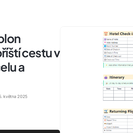
blon
říští cestu v
elu a
5. května 2025