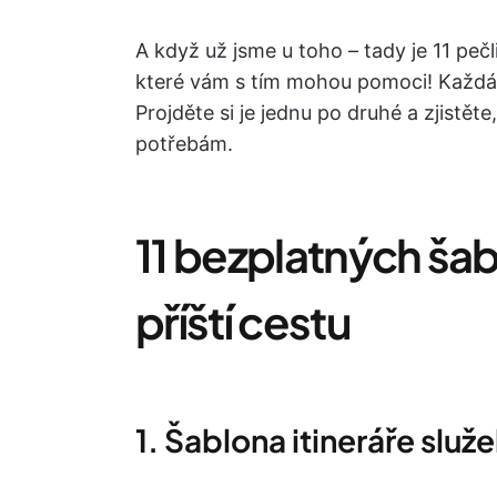
A když už jsme u toho – tady je 11 peč
které vám s tím mohou pomoci! Každá z
Projděte si je jednu po druhé a zjistět
potřebám.
11 bezplatných šabl
příští cestu
1. Šablona itineráře služ