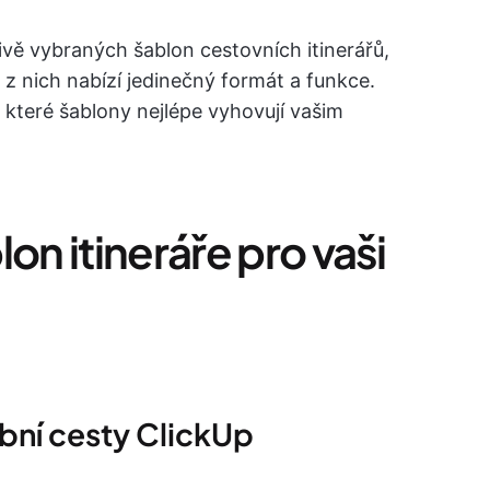
livě vybraných šablon cestovních itinerářů,
 nich nabízí jedinečný formát a funkce.
e, které šablony nejlépe vyhovují vašim
on itineráře pro vaši
ební cesty ClickUp