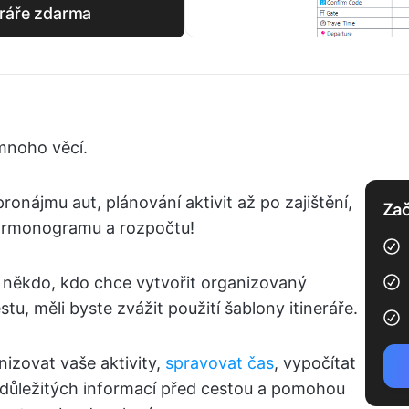
neráře zdarma
 mnoho věcí.
ronájmu aut, plánování aktivit až po zajištění,
Zač
armonogramu a rozpočtu!
n někdo, kdo chce vytvořit organizovaný
tu, měli byste zvážit použití šablony itineráře.
izovat vaše aktivity,
spravovat čas
, vypočítat
důležitých informací před cestou a pomohou