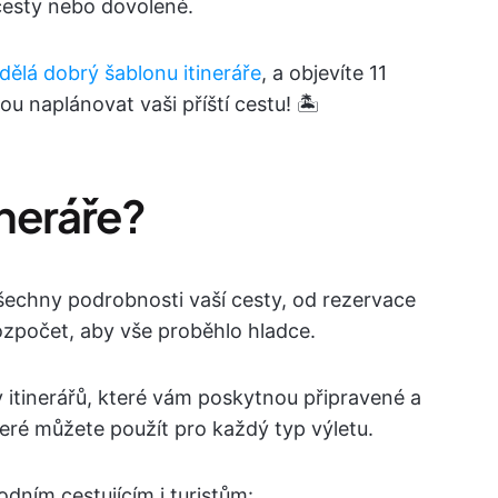
cesty nebo dovolené.
dělá dobrý šablonu itineráře
, a objevíte 11
 naplánovat vaši příští cestu! 🏝️
ineráře?
všechny podrobnosti vaší cesty, od rezervace
rozpočet, aby vše proběhlo hladce.
y itinerářů, které vám poskytnou připravené a
teré můžete použít pro každý typ výletu.
ním cestujícím i turistům: