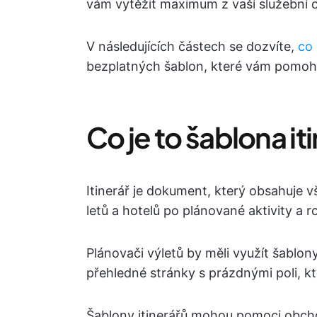
vám vytěžit maximum z vaší služební 
V následujících částech se dozvíte,
co 
bezplatných šablon, které vám pomohou
Co je to šablona it
Itinerář je dokument, který obsahuje 
letů a hotelů po plánované aktivity a 
Plánovači výletů by měli využít šablon
přehledné stránky s prázdnými poli, k
Šablony itinerářů mohou pomoci obchod