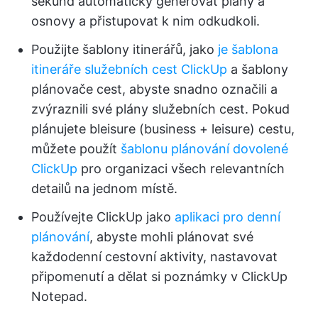
sekund automaticky generovat plány a
osnovy a přistupovat k nim odkudkoli.
Použijte šablony itinerářů, jako
je šablona
itineráře služebních cest ClickUp
a šablony
plánovače cest, abyste snadno označili a
zvýraznili své plány služebních cest. Pokud
plánujete bleisure (business + leisure) cestu,
můžete použít
šablonu plánování dovolené
ClickUp
pro organizaci všech relevantních
detailů na jednom místě.
Používejte ClickUp jako
aplikaci pro denní
plánování
, abyste mohli plánovat své
každodenní cestovní aktivity, nastavovat
připomenutí a dělat si poznámky v ClickUp
Notepad.