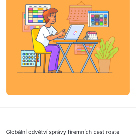
Globální odvětví správy firemních cest roste