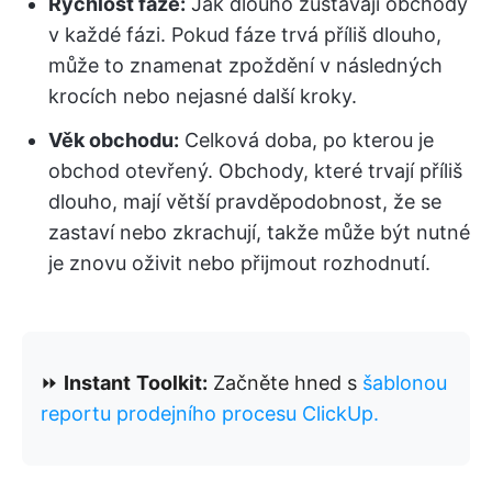
Rychlost fáze:
Jak dlouho zůstávají obchody
v každé fázi. Pokud fáze trvá příliš dlouho,
může to znamenat zpoždění v následných
krocích nebo nejasné další kroky.
Věk obchodu:
Celková doba, po kterou je
obchod otevřený. Obchody, které trvají příliš
dlouho, mají větší pravděpodobnost, že se
zastaví nebo zkrachují, takže může být nutné
je znovu oživit nebo přijmout rozhodnutí.
⏩
Instant
Toolkit:
Začněte hned s
šablonou
reportu prodejního procesu ClickUp.