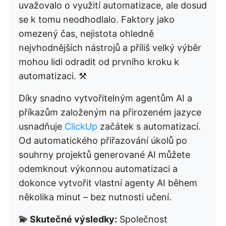
uvažovalo o využití automatizace, ale dosud
se k tomu neodhodlalo. Faktory jako
omezený čas, nejistota ohledně
nejvhodnějších nástrojů a příliš velký výběr
mohou lidi odradit od prvního kroku k
automatizaci. ⚒️
Díky snadno vytvořitelným agentům AI a
příkazům založeným na přirozeném jazyce
usnadňuje
ClickUp
začátek s automatizací.
Od automatického přiřazování úkolů po
souhrny projektů generované AI můžete
odemknout výkonnou automatizaci a
dokonce vytvořit vlastní agenty AI během
několika minut – bez nutnosti učení.
💫 Skutečné výsledky:
Společnost