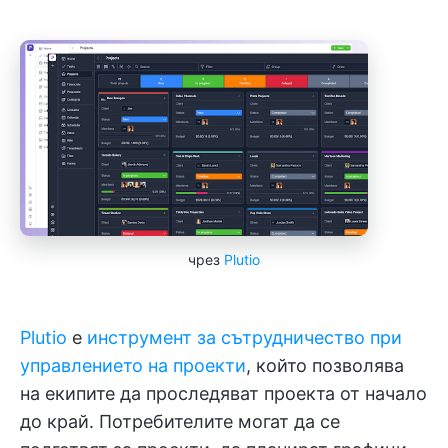
чрез
Plutio
Plutio
е
инструмент за сътрудничество при
управлението на проекти
, който позволява
на екипите да проследяват проекта от начало
до край. Потребителите могат да се