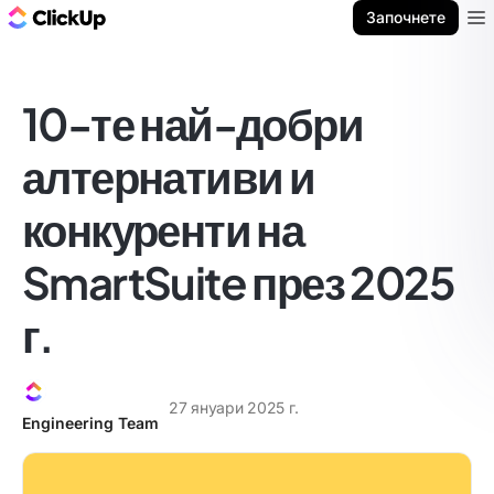
ClickUp блог
Започнете
Ope
10-те най-добри
алтернативи и
конкуренти на
SmartSuite през 2025
г.
27 януари 2025 г.
Engineering Team