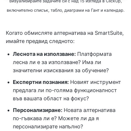
Визуализирайте задачите си с над 15 изгледа в ClickUp,
включително списък, табло, диаграми на Гант и календар.
Когато обмисляте алтернатива на SmartSuite,
имайте предвид следното:
Леснота на използване
:
Платформата
лесна ли е за използване? Има ли
значителни изисквания за обучение?
Експертни познания:
Новият инструмент
предлага ли по-голяма функционалност
във вашата област на фокус?
Персонализиране:
Новата алтернатива
по-гъвкава ли е? Можете ли да я
персонализирате напълно?