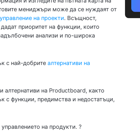
рмация и изгледите на пътната карта на
ктовите мениджъри може да се нуждаят от
 управление на проекти
. Всъщност,
дадат приоритет на функции, които
-задълбочени анализи и по-широка
ък с най-добрите
алтернативи на
 алтернативи на Productboard, както
сък с функции, предимства и недостатъци,
 управлението на продукти. ?