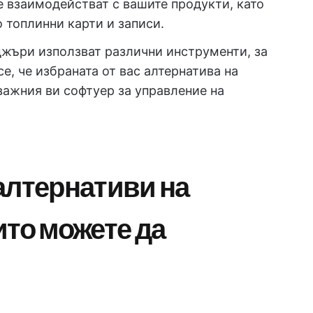
те взаимодействат с вашите продукти, като
 топлинни карти и записи.
джъри използват различни инструменти, за
се, че избраната от вас алтернатива на
-важния ви софтуер за управление на
алтернативи на
ито можете да