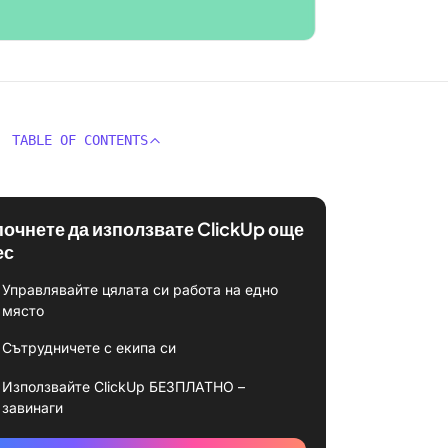
TABLE OF CONTENTS
почнете да използвате ClickUp още
ес
Управлявайте цялата си работа на едно
място
Сътрудничете с екипа си
Използвайте ClickUp БЕЗПЛАТНО –
завинаги