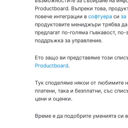
възможностите за събиране на инфо
Productboard. Въпреки това, проду
повече интеграции в
софтуера
си
за
продуктовите мениджъри трябва да 
предлагат по-голяма гъвкавост, по
поддръжка за управление.
Ето защо ви представяме този спис
Productboard
.
Тук споделяме някои от любимите ни
платени, така и безплатни, със спи
цени и оценки.
Време е да подобрите уменията си в