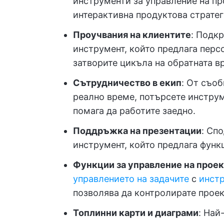
инструменти за управление на пр
интерактивна продуктова стратег
Проучвания на клиентите
: Подк
инструмент, който предлага перс
затворите цикъла на обратната вр
Сътрудничество в екип
: От съо
реално време, потърсете инструм
помага да работите заедно.
Поддръжка на презентации
: Сп
инструмент, който предлага функ
Функции за управление на прое
управлението на задачите
с
инстр
позволява да контролирате проек
Топлинни карти и диаграми
: Най