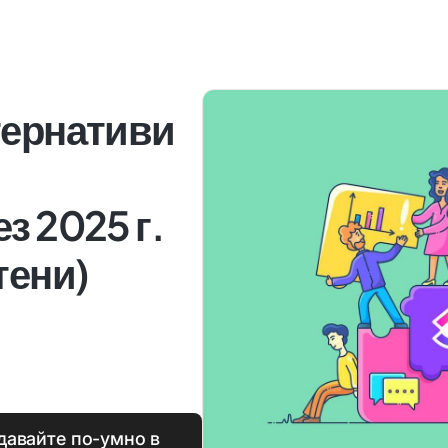
тернативи
з 2025 г.
тени)
давайте по-умно в