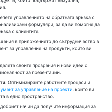
одукти, които поддържат визуална,
ия.
репете управлението на обратната връзка с
онализирани формуляри, за да ви помогне да
ъзка с клиентите.
бщения в приложението до сътрудничество в
ент за управление на продукти, който ви
оделете своите прозрения и нови идеи с
ционалност за презентации.
кти
: Оптимизирайте работните процеси и
умент за управление на проекти
, който ви
та в едно пространство.
-добрият начин да получите информация за