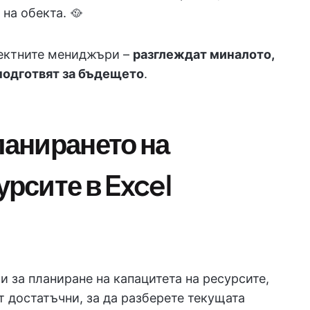
на обекта. 🥘
роектните мениджъри –
разглеждат миналото,
 подготвят за бъдещето
.
ланирането на
урсите в Excel
и за планиране на капацитета на ресурсите,
от достатъчни, за да разберете текущата