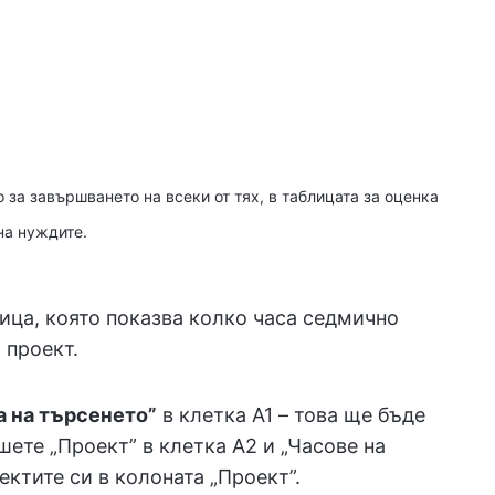
 за завършването на всеки от тях, в таблицата за оценка
на нуждите.
ица, която показва колко часа седмично
 проект.
 на търсенето”
в клетка A1 – това ще бъде
шете „Проект” в клетка A2 и „Часове на
ектите си в колоната „Проект”.