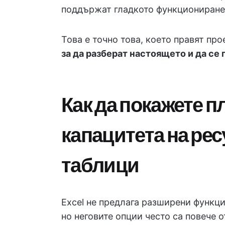
поддържат гладкото функциониране 
Това е точно това, което правят п
за да разберат настоящето и да се
Как да покажете п
капацитета на рес
таблици
Excel не предлага разширени функци
но неговите опции често са повече 