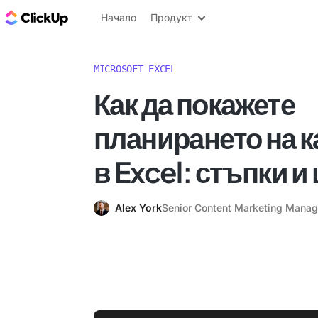
ClickUp блог
Начало
Продукт
MICROSOFT EXCEL
Как да покажете
планирането на 
в Excel: стъпки 
Alex York
Senior Content Marketing Manag