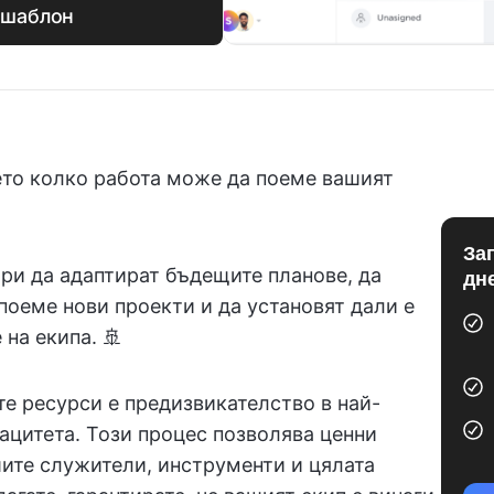
 шаблон
ето колко работа може да поеме вашият
За
ри да адаптират бъдещите планове, да
дн
поеме нови проекти и да установят дали е
на екипа. 🚢
е ресурси е предизвикателство в най-
ацитета. Този процес позволява ценни
ите служители, инструменти и цялата