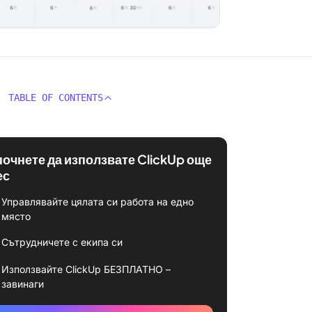
TABLE OF CONTENTS
почнете да използвате ClickUp още
ес
Управлявайте цялата си работа на едно
място
Сътрудничете с екипа си
Използвайте ClickUp БЕЗПЛАТНО –
завинаги