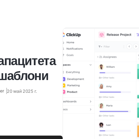
капацитета
и шаблони
er
20 май 2025 г.