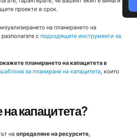
агате, гарантирате, че вашият екип е винаги
щите проекти в срок.
визуализирането на планирането на
 разполагате с
подходящите инструменти за
окажете планирането на капацитета в
шаблона за планиране на капацитета
, които
 на капацитета?
сът на
определяне на ресурсите,