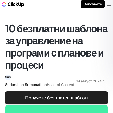
ClickUp блог
Започнете
Ope
10 безплатни шаблона
за управление на
програми с планове и
процеси
14 август 2024 г.
Sudarshan Somanathan
Head of Content
Получете безплатен шаблон