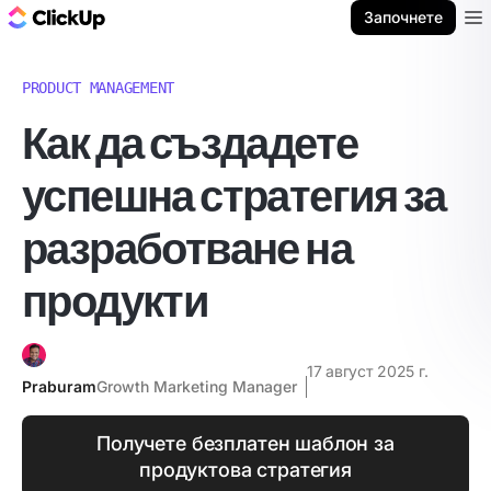
ClickUp блог
Започнете
Ope
PRODUCT MANAGEMENT
Как да създадете
успешна стратегия за
разработване на
продукти
17 август 2025 г.
Praburam
Growth Marketing Manager
Получете безплатен шаблон за
продуктова стратегия