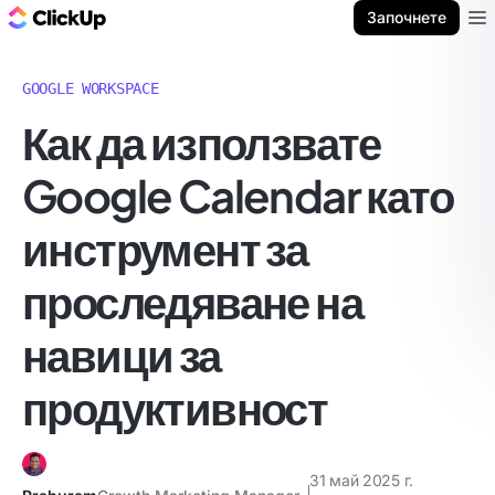
ClickUp блог
Започнете
Ope
GOOGLE WORKSPACE
Как да използвате
Google Calendar като
инструмент за
проследяване на
навици за
продуктивност
31 май 2025 г.