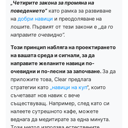
„Четирите закона за промяна на
поведението”
като рамка за развиване
на
добри навици
и преодоляване на
лошите. Първият от тези закони е
„да го
направите очевидно”.
Този принцип набляга на проектирането
на вашата среда и сигнали, за да
направите желаните навици по-
очевидни и по-лесни за започване.
За да
приложите това, Clear предлага
стратегии като
„навици на куп
“, които
съчетават нов навик с вече
съществуващ. Например, след като си
налеете сутрешното кафе, можете
веднага да медитирате за една минута.
Този метод използва естествените